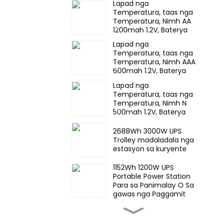
Lapad nga
Para sa emergency nga
Temperatura, taas nga
kahayag, Pagmina
Temperatura, Nimh AA
Head Lamps
1200mah 1.2V, Baterya
Pack Ni-Mh
Lapad nga
Rechargeable nga
Temperatura, taas nga
Baterya Para sa
Temperatura, Nimh AAA
emergency nga suga
600mah 1.2V, Baterya
Pack Ni-Mh
Lapad nga
Rechargeable nga
Temperatura, taas nga
Baterya Para sa
Temperatura, Nimh N
emergency nga suga
500mah 1.2V, Baterya
Pack Ni-Mh
Rechargeable nga
2688Wh 3000W UPS
Baterya Para sa
Trolley madaladala nga
emergency nga suga
estasyon sa kuryente
1152Wh 1200W UPS
Portable Power Station
Para sa Panimalay O Sa
gawas nga Paggamit
57KWh stackable nga
industriyal ug