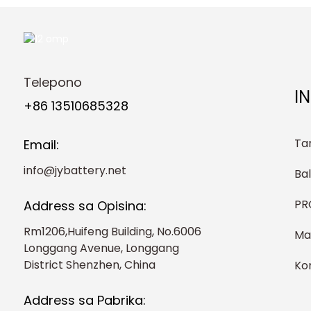
Telepono
I
+86 13510685328
Ta
Email:
info@jybattery.net
Ba
PR
Address sa Opisina:
Rm1206,Huifeng Building, No.6006
Ma
Longgang Avenue, Longgang
District Shenzhen, China
Ko
Address sa Pabrika: