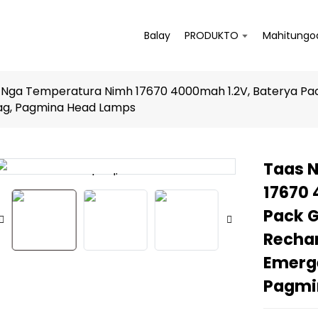
Balay
PRODUKTO
Mahitungo
 Nga Temperatura Nimh 17670 4000mah 1.2V, Baterya P
ag, Pagmina Head Lamps
Taas 
Loading...
Loading...
17670 
Pack 
Rechar
Emerg
Pagmi