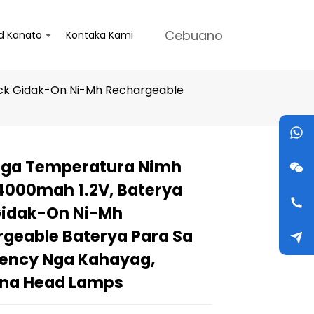
Cebuano
d Kanato
Kontaka Kami
ack Gidak-On Ni-Mh Rechargeable
Nga Temperatura Nimh
Loading...
Loading...
Loading...
Loading...
4000mah 1.2V, Baterya
Gidak-On Ni-Mh
geable Baterya Para Sa
ency Nga Kahayag,
na Head Lamps