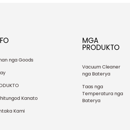
NFO
MGA
PRODUKTO
nan nga Goods
Vacuum Cleaner
lay
nga Baterya
ODUKTO
Taas nga
Temperatura nga
hitungod Kanato
Baterya
ntaka Kami