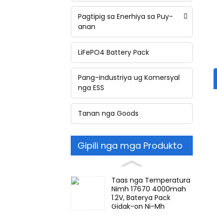
Pagtipig sa Enerhiya sa Puy-
anan
LiFePO4 Battery Pack
Pang-industriya ug Komersyal
nga ESS
Tanan nga Goods
Gipili nga mga Produkto
Taas nga Temperatura
Nimh 17670 4000mah
1.2V, Baterya Pack
Gidak-on Ni-Mh
Rechargeable Baterya