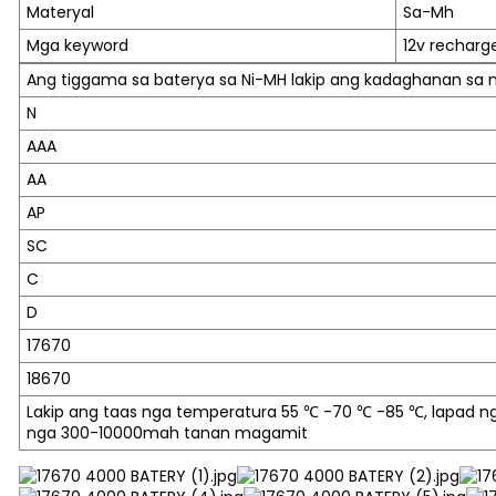
Materyal
Sa-Mh
Mga keyword
12v recharg
Ang tiggama sa baterya sa Ni-MH lakip ang kadaghanan sa
N
AAA
AA
AP
SC
C
D
17670
18670
Lakip ang taas nga temperatura 55 ℃ -70 ℃ -85 ℃, lapad n
nga 300-10000mah tanan magamit