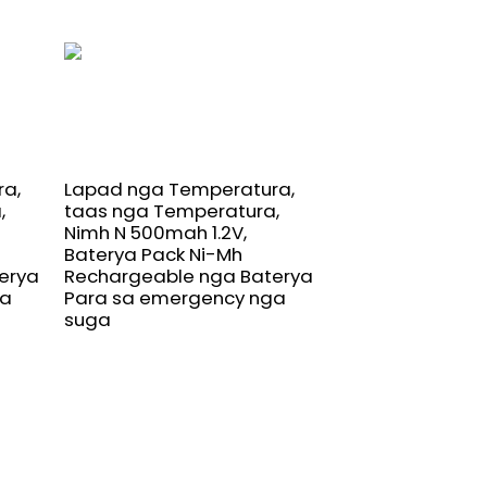
18v 3.0Ah lithiu
pack alang sa M
Power Tool BL181
a,
Lapad nga Temperatura,
BL1840 BL1845
,
taas nga Temperatura,
Nimh N 500mah 1.2V,
Baterya Pack Ni-Mh
erya
Rechargeable nga Baterya
ga
Para sa emergency nga
suga