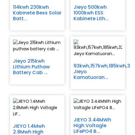
114kwh 230kwh
Jieyo 500kwh
Kabinete Bess Solar
1000kwh ESS
Batt...
Kabinete Lith...
Jieyo 215kwh
93kwh,157kwh,185kwh,32
Lithium Puthaw
Jieyo
Battery Cab ...
Kamatuoran...
n
JIEYO 3.44MWh
High Voltagle
JIEYO 1.4Mwh
LiFePO4 B...
2.8Mwh High