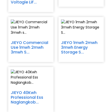
Voltagle LiF...
JIEYO Commercial
JIEYO 1mwh 2mwh
Use 1mwh 2mwh
3mwh Energy
3mwh S...
Storage S...
e
a
JIEYO 40Kwh
Professional Ess
Naglangkob...