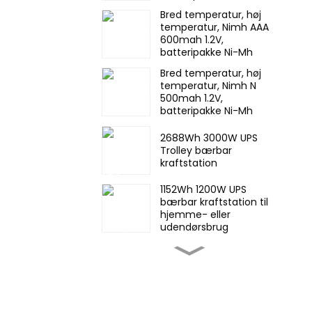
genopladeligt batteri til
Bred temperatur, høj
nødlys
temperatur, Nimh AAA
600mah 1.2V,
batteripakke Ni-Mh
genopladeligt batteri til
Bred temperatur, høj
nødlys
temperatur, Nimh N
500mah 1.2V,
batteripakke Ni-Mh
genopladeligt batteri til
nødlys
2688Wh 3000W UPS
Trolley bærbar
kraftstation
1152Wh 1200W UPS
bærbar kraftstation til
hjemme- eller
udendørsbrug
57 kWh stabelbart
industrielt og
kommercielt ESS
energilagringssystem
25,6V 44Ah LiFePO4