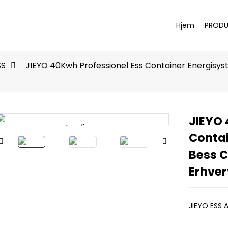
Hjem
PRODU
SS
JIEYO 40Kwh Professionel Ess Container Energisys
JIEYO 
Loading...
Loading...
Contai
Bess C
Erhver
JIEYO ESS