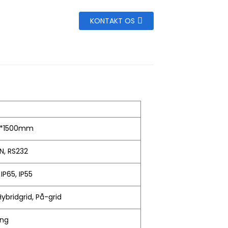
KONTAKT OS
0*1500mm
N, RS232
 IP65, IP55
Hybridgrid, På-grid
ing