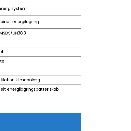
lenergisystem
binet energilagring
MSDS/UN38.3
el
te
ilation klimaanlæg
lt energilagringsbatteriskab