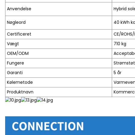
Anvendelse
Hybrid so
Nøgleord
40 kWh ka
Certificeret
CE/ROHS/
Vægt
710 kg
OEM/ODM
Acceptab
Fungere
Strømstøt
Garanti
5 år
Kølemetode
Varmevent
Produktnavn
Kommercie