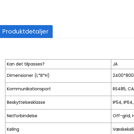
Produktdetaljer
Kan det tilpasses?
JA
Dimensioner (L*B*H)
2400*80
Kommunikationsport
RS485, CA
Beskyttelsesklasse
IP54, IP64,
Netforbindelse
Off-grid, 
Køling
Væskekøl