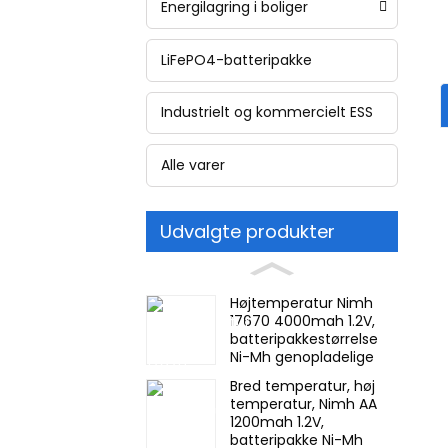
Energilagring i boliger
LiFePO4-batteripakke
Industrielt og kommercielt ESS
Alle varer
Udvalgte produkter
Højtemperatur Nimh
17670 4000mah 1.2V,
batteripakkestørrelse
Ni-Mh genopladelige
batterier til nødlys,
Bred temperatur, høj
minedriftsforlygter
temperatur, Nimh AA
1200mah 1.2V,
batteripakke Ni-Mh