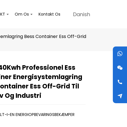
Danish
KT
Om Os
Kontakt Os
temlagring Bess Container Ess Off-Grid
40Kwh Professionel Ess
Loading...
Loading...
Loading...
Loading...
ner Energisystemlagring
ontainer Ess Off-Grid Til
v Og Industri
 ALT-I-EN ENERGIOPBEVARINGSBEKÆMPER