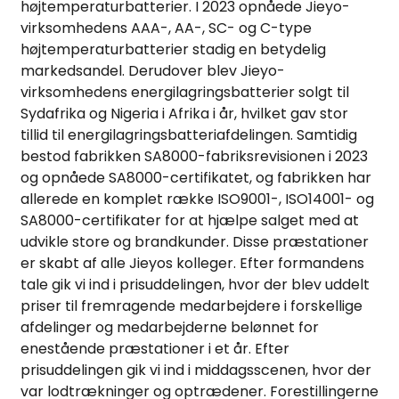
højtemperaturbatterier. I 2023 opnåede Jieyo-
virksomhedens AAA-, AA-, SC- og C-type
højtemperaturbatterier stadig en betydelig
markedsandel. Derudover blev Jieyo-
virksomhedens energilagringsbatterier solgt til
Sydafrika og Nigeria i Afrika i år, hvilket gav stor
tillid til energilagringsbatteriafdelingen. Samtidig
bestod fabrikken SA8000-fabriksrevisionen i 2023
og opnåede SA8000-certifikatet, og fabrikken har
e
allerede en komplet række ISO9001-, ISO14001- og
SA8000-certifikater for at hjælpe salget med at
udvikle store og brandkunder. Disse præstationer
a
er skabt af alle Jieyos kolleger. Efter formandens
tale gik vi ind i prisuddelingen, hvor der blev uddelt
priser til fremragende medarbejdere i forskellige
afdelinger og medarbejderne belønnet for
enestående præstationer i et år. Efter
prisuddelingen gik vi ind i middagsscenen, hvor der
var lodtrækninger og optrædener. Forestillingerne