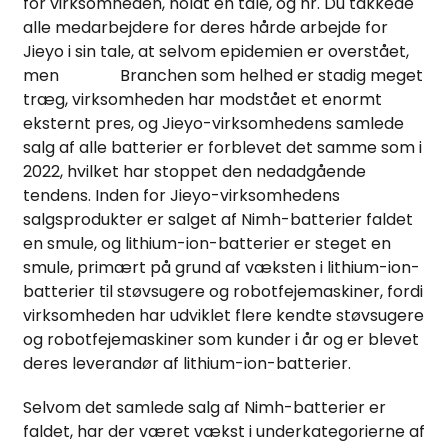
for virksomheden, holdt en tale, og hr. Du takkede
alle medarbejdere for deres hårde arbejde for
Jieyo i sin tale, at selvom epidemien er overstået,
men
Batteri
Branchen som helhed er stadig meget
træg, virksomheden har modstået et enormt
eksternt pres, og Jieyo-virksomhedens samlede
salg af alle batterier er forblevet det samme som i
2022, hvilket har stoppet den nedadgående
tendens. Inden for Jieyo-virksomhedens
salgsprodukter er salget af Nimh-batterier faldet
en smule, og lithium-ion-batterier er steget en
smule, primært på grund af væksten i lithium-ion-
n
batterier til støvsugere og robotfejemaskiner, fordi
virksomheden har udviklet flere kendte støvsugere
og robotfejemaskiner som kunder i år og er blevet
deres leverandør af lithium-ion-batterier.
Selvom det samlede salg af Nimh-batterier er
faldet, har der været vækst i underkategorierne af