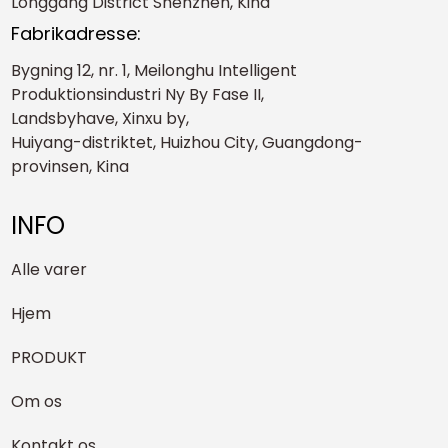
Longgang District Shenzhen, Kina
Fabrikadresse:
Bygning 12, nr. 1, Meilonghu Intelligent
Produktionsindustri Ny By Fase II,
Landsbyhave, Xinxu by,
Huiyang-distriktet, Huizhou City, Guangdong-
provinsen, Kina
INFO
Alle varer
Hjem
PRODUKT
Om os
Kontakt os