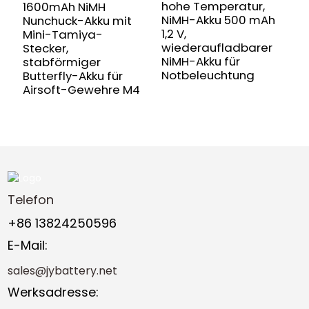
D
hohe Temperatur,
1600mAh NiMH
NiMH-Akku 500 mAh
Nunchuck-Akku mit
1,2 V,
Mini-Tamiya-
wiederaufladbarer
Stecker,
NiMH-Akku für
stabförmiger
Notbeleuchtung
Butterfly-Akku für
Airsoft-Gewehre M4
Telefon
+86 13824250596
E-Mail:
sales@jybattery.net
Werksadresse: