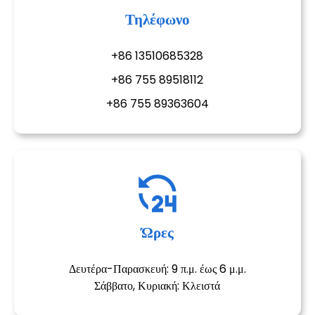
Τηλέφωνο
+86 13510685328
+86 755 89518112
+86 755 89363604
e
a
Ώρες
Δευτέρα-Παρασκευή: 9 π.μ. έως 6 μ.μ.
Σάββατο, Κυριακή: Κλειστά