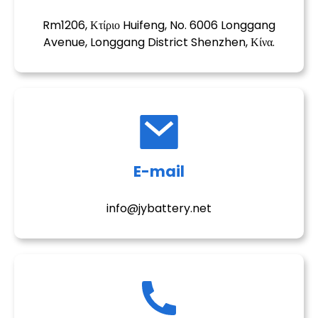
Rm1206, Κτίριο Huifeng, No. 6006 Longgang
Avenue, Longgang District Shenzhen, Κίνα.
E-mail
n
info@jybattery.net