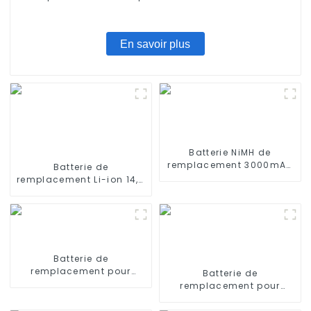
Pro/Lydsto R1 / Uoni V980 Plus/Lenovo Lr1/ Roidmi
Eve Plus/Xiaomi Viomi S9
En savoir plus
Batterie NiMH de
remplacement 3000mAh
Batterie de
14,4V pour iRobot
remplacement Li-ion 14,4
Roomba 500 600 700
V 1800 mAh pour iRobot
800
Roomba 960 965 970
980 981
Batterie de
remplacement pour
Batterie de
iRobot Scooba 330 5800
remplacement pour
6000
aspirateurs ILIFE V3s Pro,
V5s Pro, V8s 14,8 V 2600