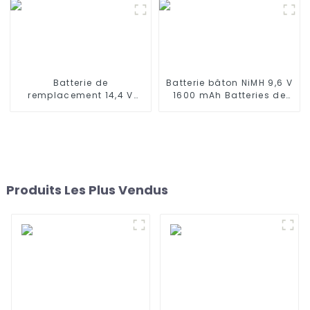
mAh
Batterie de
Batterie bâton NiMH 9,6 V
remplacement 14,4 V
1600 mAh Batteries de
2800 mAh compatible
type bâton haute
avec les aspirateurs
performance avec
robots iLife A4s, A4s Pro,
connecteur mini Tamiya
A6, A7, A8, A9
pour pistolet Airsoft
Produits Les Plus Vendus