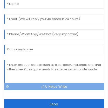
AI Helps Write
Send