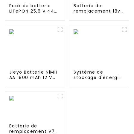
Pack de batterie
Batterie de
LiFePO4 25,6 V 44
remplacement 18v
Ah pour lampadaire
2600mAh pour
solaire, éclairage
Shark SV780-N
solaire de jardin,
XB780N SV760
éclairage solaire de
Series SV780_N_14
pelouse
SV780N
Jieyo Batterie NiMH
Système de
AA 1800 mAh 12 V
stockage d'énergie
haute température
JIEYO 1mwh 2mwh
Taille AA Ni-Mh
3mwh Conteneur
Batteries
d'alimentation en
rechargeables pour
énergie solaire pour
équipement
le commerce et
d'urgence
l'industrie
Batterie de
remplacement V7