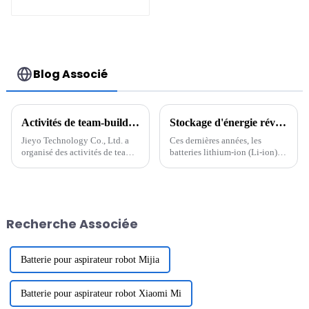
2000mAh 21,6V pour
Dyson
Blog Associé
Activités de team-building de Jieyo Technology Co., Ltd.
Stockage d'énergie révolutionnaire : l'avenir des batteries lithium-ion
Jieyo Technology Co., Ltd. a
Ces dernières années, les
organisé des activités de team-
batteries lithium-ion (Li-ion)
building pour les cadres
sont devenues une pierre
intermédiaires le 12 janvier
angulaire de la technologie
2024. La destination du team-
moderne, alimentant tout, des
building était Zhonghai
smartphones aux véhicules
Tangquan dans la ville de
électriques (VE). La demande
Recherche Associée
Huizhou. Le but de ...
en batteries efficaces et
durables...
Batterie pour aspirateur robot Mijia
Batterie pour aspirateur robot Xiaomi Mi