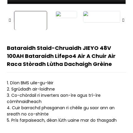
Bataraidh Staid-Chruaidh JIEYO 48V
100AH ​​Bataraidh Lifepo4 Air A Chuir Air
Raca Stòradh Lùtha Dachaigh Grèine
1. Dìon BMS uile-gu-lèir
n
2. Sgrùdadh air-loidhne
3. Co-chòrdail ri inverters aon-ìre agus trì-ìre
còmhnaidheach
4. Cuir barrachd phasganan ri chèile gu saor ann an
sreath no co-shìnte
5. Prìs farpaiseach, dèan lùth uaine mar do thasgadh