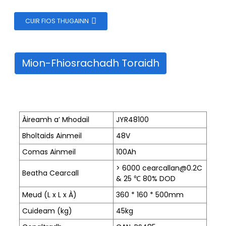
CUIR FIOS THUGAINN
Mion-Fhiosrachadh Toraidh
e
Àireamh a’ Mhodail
JYR48100
Bholtaids Ainmeil
48V
a
Comas Ainmeil
100Ah
> 6000 cearcallan@0.2C
Beatha Cearcall
& 25 ℃ 80% DOD
Meud (L x L x À)
360 * 160 * 500mm
Cuideam (kg)
45kg