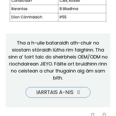
Conaltradh
CAN, RS485
Barantas
8 Bliadhna
Dìon Còmhdaich
IP55
Tha a h-uile bataraidh ath-chuir no
siostam stòraidh lùtha rim faighinn. Tha
sinn a’ toirt taic do sheirbheis OEM/ODM no
riochdairean JIEYO. Fàilte ort bruidhinn rinn
no ceistean a chur thugainn aig àm sam
bith.
IARRTAIS A-NIS