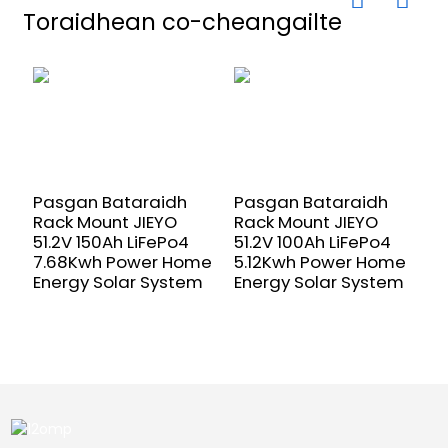
Toraidhean co-cheangailte
Pasgan Bataraidh
Pasgan Bataraidh
P
Rack Mount JIEYO
Rack Mount JIEYO
R
51.2V 150Ah LiFePo4
51.2V 100Ah LiFePo4
5
7.68Kwh Power Home
5.12Kwh Power Home
1
Energy Solar System
Energy Solar System
H
S