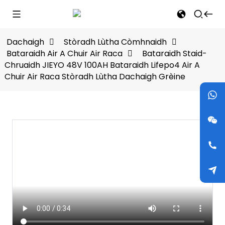
Dachaigh
Stòradh Lùtha Còmhnaidh
Bataraidh Air A Chuir Air Raca
Bataraidh Staid-
Chruaidh JIEYO 48V 100AH ​​Bataraidh Lifepo4 Air A
Chuir Air Raca Stòradh Lùtha Dachaigh Grèine