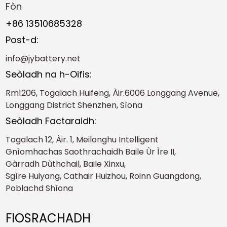
Fòn
+86 13510685328
Post-d:
info@jybattery.net
Seòladh na h-Oifis:
Rm1206, Togalach Huifeng, Àir.6006 Longgang Avenue,
Longgang District Shenzhen, Sìona
Seòladh Factaraidh:
Togalach 12, Àir. 1, Meilonghu Intelligent
Gnìomhachas Saothrachaidh Baile Ùr Ìre II,
Gàrradh Dùthchail, Baile Xinxu,
Sgìre Huiyang, Cathair Huizhou, Roinn Guangdong,
Poblachd Shìona
FIOSRACHADH