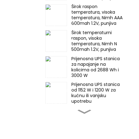
baterija Ni-Mh za
Širok raspon
rasvjetu u nuždi
temperatura, visoka
temperatura, Nimh AAA
600mah 1.2V, punjiva
baterija Ni-Mh za
Širok temperaturni
rasvjetu u nuždi
raspon, visoka
temperatura, Nimh N
500mah 1.2V, punjiva
baterija Ni-Mh za
Prijenosna UPS stanica
rasvjetu u nuždi
za napajanje na
kolicima od 2688 Wh i
3000 W
Prijenosna UPS stanica
od 1152 W i 1200 W za
kućnu ili vanjsku
upotrebu
57 kWh složivi
industrijski i komercijalni
ESS sustav za pohranu
energije
25,6 V 44 Ah LiFePO4