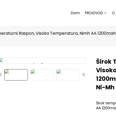
Dom
PROIZVOD
O
eraturni Raspon, Visoka Temperatura, Nimh AA 1200mah 1.
Širok 
Loading...
Loading...
Visok
1200ma
Ni-Mh 
Širok temp
AA 1200ma