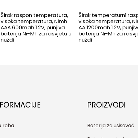
Širok raspon temperatura,
Širok temperaturni ras
visoka temperatura, Nimh
visoka temperatura, N
AAA 600mah 1.2V, punjiva
AA 1200mah 1.2V, punji
baterija Ni-Mh za rasvjetu u
baterija Ni-Mh za rasvj
nuždi
nuždi
NFORMACIJE
PROIZVODI
a roba
Baterija za usisavač