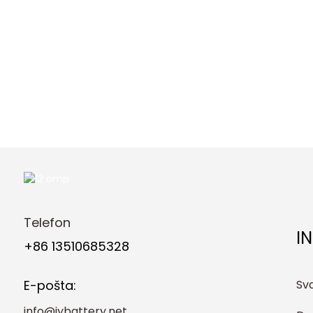
Telefon
I
+86 13510685328
Sv
E-pošta:
info@jybattery.net