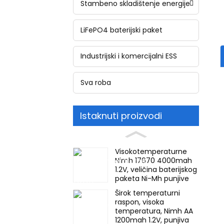
Stambeno skladištenje energije
LiFePO4 baterijski paket
Industrijski i komercijalni ESS
Sva roba
Istaknuti proizvodi
Visokotemperaturne
Nimh 17670 4000mah
1.2V, veličina baterijskog
paketa Ni-Mh punjive
baterije za hitne
Širok temperaturni
slučajeve, rudarske
raspon, visoka
svjetiljke
temperatura, Nimh AA
1200mah 1.2V, punjiva