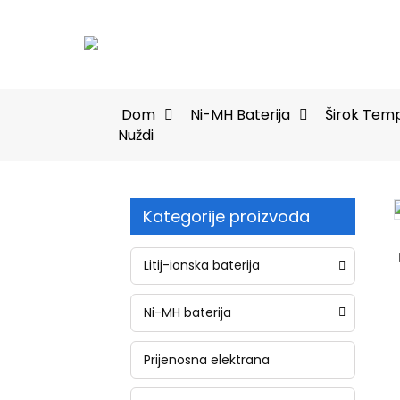
Dom
Ni-MH Baterija
Širok Temp
Nuždi
Kategorije proizvoda
Loading...
Loading...
Litij-ionska baterija
Ni-MH baterija
Prijenosna elektrana