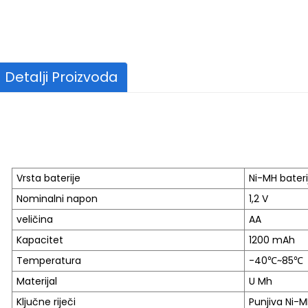
Detalji Proizvoda
Vrsta baterije
Ni-MH bateri
Nominalni napon
1,2 V
veličina
AA
Kapacitet
1200 mAh
Temperatura
-40℃~85℃
Materijal
U Mh
Ključne riječi
Punjiva Ni-MH