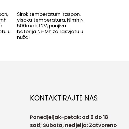
18v 3.0Ah litijev
Makita električni
pon,
Širok temperaturni raspon,
BL1830 BL1840 B
imh
visoka temperatura, Nimh N
va
500mah 1.2V, punjiva
etu u
baterija Ni-Mh za rasvjetu u
nuždi
KONTAKTIRAJTE NAS
Ponedjeljak-petak: od 9 do 18
sati; Subota, nedjelja: Zatvoreno