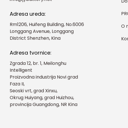
D
PR
Adresa ureda:
Rm1206, Huifeng Building, No.6006
O 
Longgang Avenue, Longgang
District Shenzhen, Kina
Kon
Adresa tvornice:
Zgrada 12, br. 1, Meilonghu
Intelligent
Proizvodna industrija Novi grad
Faza II,
Seoski vrt, grad Xinxu,
Okrug Huiyang, grad Huizhou,
provincija Guangdong, NR Kina