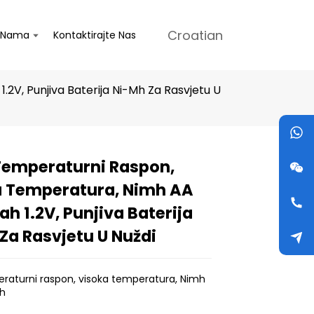
Croatian
 Nama
Kontaktirajte Nas
2V, Punjiva Baterija Ni-Mh Za Rasvjetu U
Temperaturni Raspon,
Loading...
Loading...
Loading...
Loading...
a Temperatura, Nimh AA
h 1.2V, Punjiva Baterija
Za Rasvjetu U Nuždi
eraturni raspon, visoka temperatura, Nimh
h