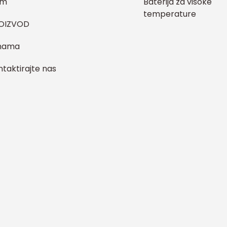
om
Baterija za visoke
temperature
OIZVOD
nama
taktirajte nas