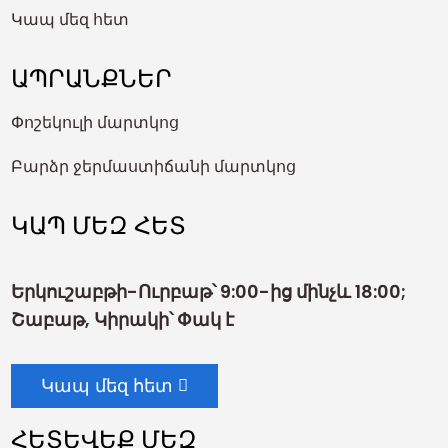
Կապ մեզ հետ
ԱՊՐԱՆՔՆԵՐ
Փոշեկուլի մարտկոց
Բարձր ջերմաստիճանի մարտկոց
ԿԱՊ ՄԵԶ ՀԵՏ
Երկուշաբթի-Ուրբաթ՝ 9:00-ից մինչև 18:00;
Շաբաթ, Կիրակի՝ Փակ է
Կապ մեզ հետ
ՀԵՏԵՎԵՔ ՄԵԶ