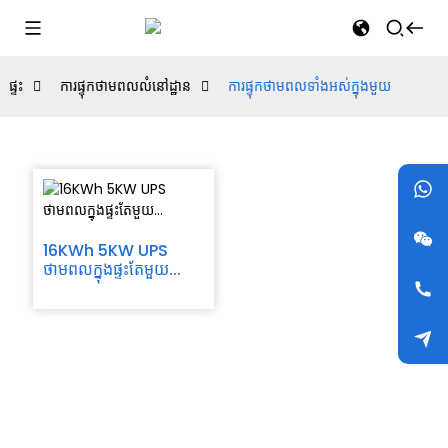
ផ្ទះ
ការផ្ទុកថាមពលលំនៅដ្ឋាន
ការផ្ទុកថាមពលទាំងអស់ក្នុងមួយ
16KWh 5KW UPS
ថាមពលក្នុងផ្ទះតែមួយ...