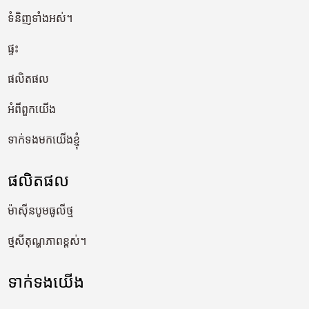
ទំនិញទាំងអស់។
ផ្ទះ
ផលិតផល
អំពីពួកយើង
ទាក់ទងមកយើងខ្ញុំ
ផលិតផល
ម៉ាស៊ីនបូមធូលីថ្ម
ថ្មសីតុណ្ហភាពខ្ពស់។
ទាក់ទង​យើង