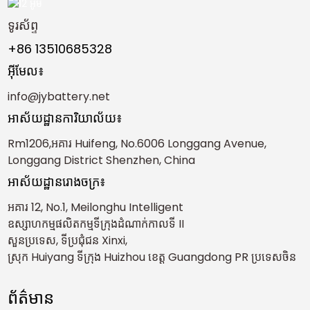
ទូរស័ព្ទ
+86 13510685328
អ៊ីមែល៖
info@jybattery.net
អាស័យដ្ឋានការិយាល័យ៖
Rm1206,អគារ Huifeng, No.6006 Longgang Avenue,
e
Longgang District Shenzhen, China
អាស័យដ្ឋានរោងចក្រ៖
a
អគារ 12, No.1, Meilonghu Intelligent
ឧស្សាហកម្ម​ផលិត​កម្ម​ទីក្រុង​ដំណាក់កាល​ទី II
សួនប្រទេស, ទីប្រជុំជន Xinxi,
ស្រុក Huiyang ទីក្រុង Huizhou ខេត្ត Guangdong PR ប្រទេសចិន
ព័ត៌មាន