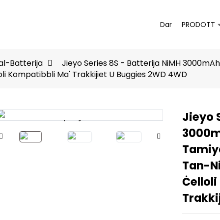
Dar
PRODOTT
al-Batterija
Jieyo Series 8S - Batterija NiMH 3000mAh
lloli Kompatibbli Ma' Trakkijiet U Buggies 2WD 4WD
Jieyo 
Loading...
Loading...
3000mA
Tamiya
Tan-Ni
Ċellol
Trakki