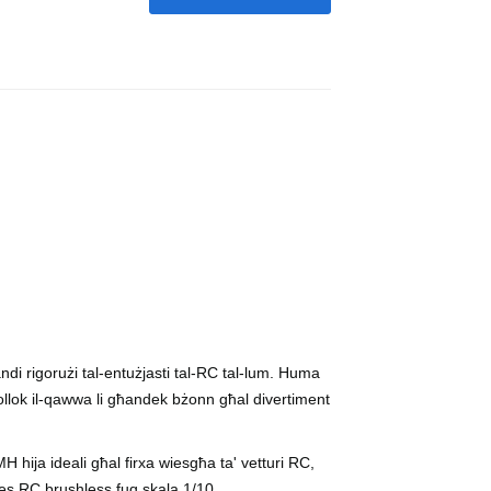
, 3000mAh
-litju
andi rigorużi tal-entużjasti tal-RC tal-lum. Huma
jkollok il-qawwa li għandek bżonn għal divertiment
iMH hija ideali għal firxa wiesgħa ta' vetturi RC,
jes RC brushless fuq skala 1/10.