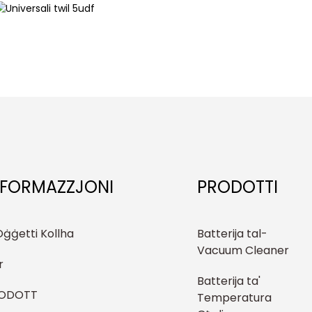
NFORMAZZJONI
PRODOTTI
Oġġetti Kollha
Batterija tal-
Vacuum Cleaner
r
Batterija ta'
ODOTT
Temperatura