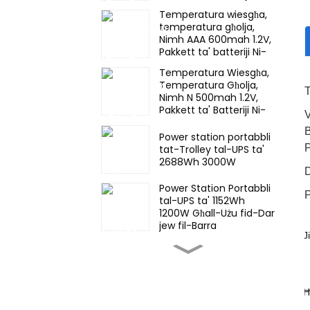
Mh batterija rikarikabbli
Temperatura wiesgħa,
għal dawl ta'
temperatura għolja,
emerġenza
Nimh AAA 600mah 1.2V,
Pakkett ta' batteriji Ni-
Mh batterija rikarikabbli
Temperatura Wiesgħa,
għal dawl ta'
Temperatura Għolja,
emerġenza
T
Nimh N 500mah 1.2V,
Pakkett ta' Batteriji Ni-
V
Mh Batterija Rikargabbli
B
Għal dawl ta'
Power station portabbli
emerġenza
tat-Trolley tal-UPS ta'
2688Wh 3000W
D
Power Station Portabbli
P
tal-UPS ta' 1152Wh
1200W Għall-Użu fid-Dar
jew fil-Barra
J
·
Sistema ta' ħażna tal-
enerġija ESS industrijali
u kummerċjali li tista'
tiġi f'munzelli ta' 57KWh
Ħ
·
Pakkett ta' Batterija