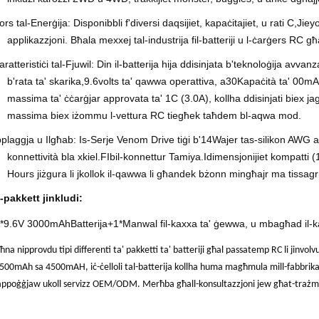
ors tal-Enerġija: Disponibbli f'diversi daqsijiet, kapaċitajiet, u rati C,
Jiey
applikazzjoni. Bħala mexxej tal-industrija fil-batteriji u l-ċarġers RC g
aratteristiċi tal-Fjuwil: Din il-batterija hija ddisinjata b'teknoloġija avv
b'rata ta' skarika,
9.6
volts ta' qawwa operattiva, a
30
Kapaċità ta' 00mAh,
massima ta' ċċarġjar approvata ta' 1C (
3.0
A), kollha ddisinjati biex j
massima biex iżommu l-vettura RC tiegħek taħdem bl-aqwa mod.
pplaggja u Ilgħab: Is-Serje Venom Drive tiġi b'1
4
Wajer tas-silikon AWG ar
konnettività bla xkiel.
FI
bil-konnettur Tamiya.I
dimensjonijiet kompatti (
Hours jiżgura li jkollok il-qawwa li għandek bżonn mingħajr ma tissagrif
l-pakkett jinkludi:
*
9.6V 3000mAh
Batterija
+1*Manwal fil-kaxxa ta' ġewwa, u mbagħad il-kax
ħna nipprovdu tipi differenti ta' pakketti ta' batteriji għal passatemp RC li jinvol
500mAh sa 4500mAH, iċ-ċelloli tal-batterija kollha huma magħmula mill-fabbrika ta
appoġġjaw ukoll servizz OEM/ODM. Merħba għall-konsultazzjoni jew għat-trażmiss