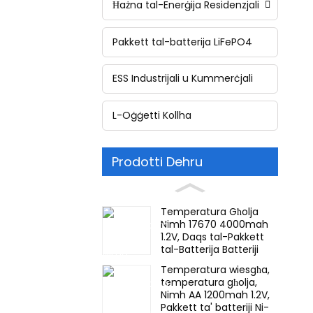
Ħażna tal-Enerġija Residenzjali
Pakkett tal-batterija LiFePO4
ESS Industrijali u Kummerċjali
L-Oġġetti Kollha
Prodotti Dehru
Temperatura Għolja
Nimh 17670 4000mah
1.2V, Daqs tal-Pakkett
tal-Batterija Batteriji
Riċarġjabbli Ni-Mh Għal
Temperatura wiesgħa,
dawl ta' emerġenza,
temperatura għolja,
Lampi tar-Ras tal-
Nimh AA 1200mah 1.2V,
Minjieri
Pakkett ta' batteriji Ni-