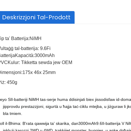
Deskrizzjoni Tal-Prodott
ip ta' Batterija:
NiMH
ultaġġ tal-batterija:
9.6
Fi
atterija
Kapaċità:
30
00mAh
Kapaċità
2000mAh, 2500mAh
PVC
Kulur:
Tikketta sewda jew OEM
Vultaġġ
21.6 Volts
imensjoni:
175
x
46
x
25mm
Tip ta' Batterija
Batterija tal-jone tal
iż: 450g
ieyo S
Il-batteriji NiMH tas-serje huma ddisinjati biex jissodisfaw id-dom
jipprovdu prestazzjoni, sigurtà u ħajja taċ-ċiklu mtejba, u jiżguraw li 
bla tmiem.
oll il-Bhima: B'rata qawwija ta' skarika, dan
30
00mAh
9.6
Il-batterija V N
inklużi karozzi 2WD u 4WD, trakkijiet monster, buggies, u anke dgħaj