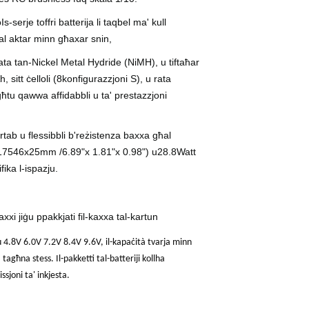
o
Is-serje toffri batterija li taqbel ma' kull
ħal aktar minn għaxar snin,
anzata tan-Nickel Metal Hydride (NiMH), u tiftaħar
 sitt ċelloli (
8
konfigurazzjoni S), u rata
agħtu qawwa affidabbli u ta' prestazzjoni
tab u flessibbli b'reżistenza baxxa għal
17
5
4
6
x
25
mm /
6
.
89
"x 1.
81
"x 0.9
8
") u
28.8
Watt
ika l-ispazju.
xi jiġu ppakkjati fil-kaxxa tal-kartun
vu 4.8V 6.0V 7.2V 8.4V 9.6V, il-kapaċità tvarja minn
għna stess. Il-pakketti tal-batteriji kollha
joni ta' inkjesta.