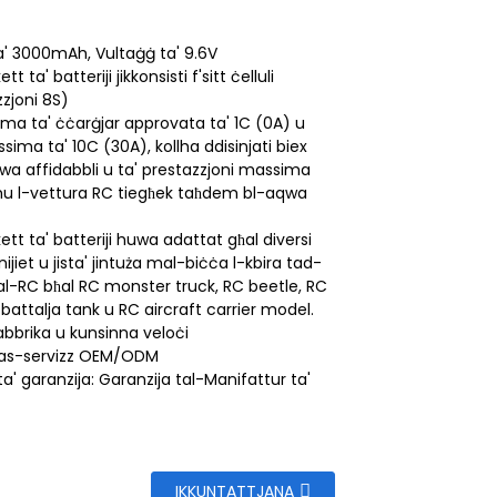
a' 3000mAh, Vultaġġ ta' 9.6V
t ta' batteriji jikkonsisti f'sitt ċelluli
zjoni 8S)
ma ta' ċċarġjar approvata ta' 1C (0A) u
sima ta' 10C (30A), kollha ddisinjati biex
wa affidabbli u ta' prestazzjoni massima
u l-vettura RC tiegħek taħdem bl-aqwa
ett ta' batteriji huwa adattat għal diversi
nijiet u jista' jintuża mal-biċċa l-kbira tad-
tal-RC bħal RC monster truck, RC beetle, RC
 battalja tank u RC aircraft carrier model.
abbrika u kunsinna veloċi
as-servizz OEM/ODM
 ta' garanzija: Garanzija tal-Manifattur ta'
IKKUNTATTJANA