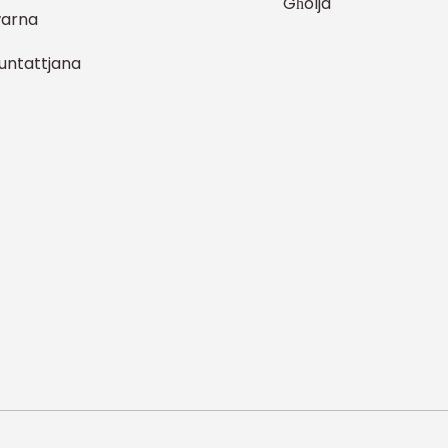
Għolja
arna
kuntattjana