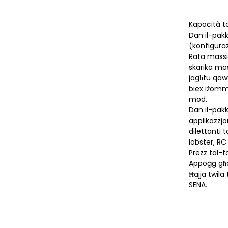
Kapaċità t
Dan il-pakket
(konfiguraz
Rata massi
skarika mas
jagħtu qaw
biex iżomm
mod.
Dan il-pakk
applikazzjo
dilettanti 
lobster, RC
Prezz tal-f
Appoġġ għ
Ħajja twila
SENA.