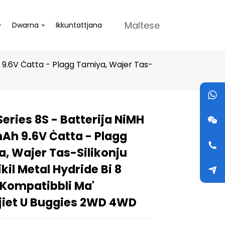
Maltese
Dwarna
Ikkuntattjana
 9.6V Ċatta - Plagg Tamiya, Wajer Tas-
Series 8S - Batterija NiMH
Loading...
Loading...
Loading...
Loading...
h 9.6V Ċatta - Plagg
, Wajer Tas-Silikonju
kil Metal Hydride Bi 8
i Kompatibbli Ma'
jiet U Buggies 2WD 4WD