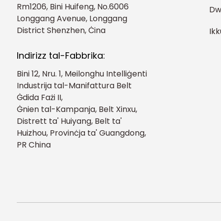
Rm1206, Bini Huifeng, No.6006
Dw
Longgang Avenue, Longgang
District Shenzhen, Ċina
Ik
Indirizz tal-Fabbrika:
Bini 12, Nru. 1, Meilonghu Intelliġenti
Industrija tal-Manifattura Belt
Ġdida Fażi II,
Ġnien tal-Kampanja, Belt Xinxu,
Distrett ta' Huiyang, Belt ta'
Huizhou, Provinċja ta' Guangdong,
PR China