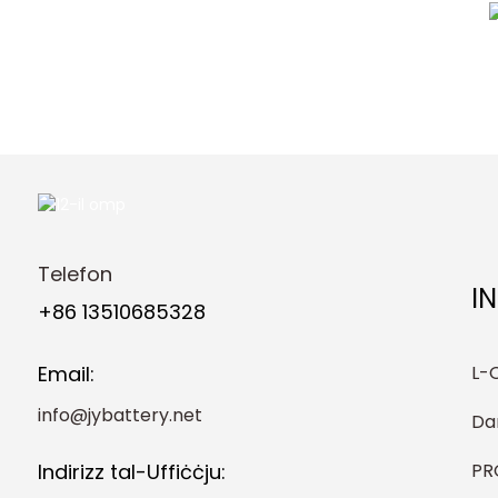
Telefon
I
+86 13510685328
L-
Email:
info@jybattery.net
Da
PR
Indirizz tal-Uffiċċju: