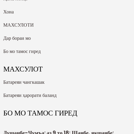
Хона
МАХСУЛОТИ
Дар бораи мо
Бо мо тамос гиред
МАХСУЛОТ
Батареяи чангкашак
Батареяи ҳарорати баланд
БО МО ТАМОС ГИРЕД
Душанбе-Ҷумъа: аз 9 то 18; Шанбе, якшанбе: