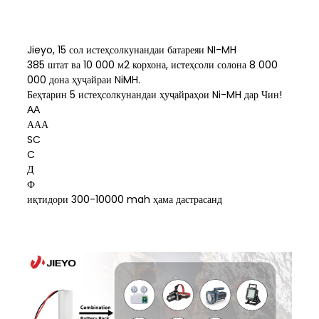
Jieyo, 15 сол истеҳсолкунандаи батареяи NI-MH
385 штат ва 10 000 м2 корхона, истеҳсоли солона 8 000
000 дона ҳуҷайраи NiMH.
Беҳтарин 5 истеҳсолкунандаи ҳуҷайраҳои Ni-MH дар Чин!
АА
ААА
SC
C
Д
Ф
иқтидори 300-10000 mah ҳама дастрасанд