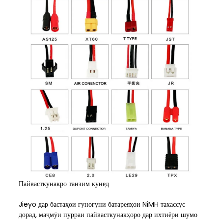
Пайвасткунакро танзим кунед
Jieyo дар бастаҳои гуногуни батареяҳои NiMH тахассус
дорад, маҷмӯи пурраи пайвасткунакҳоро дар ихтиёри шумо