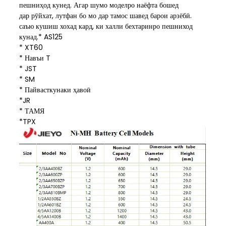
пешниҳод кунед. Агар шумо моделро наёфта бошед
дар рӯйхат, лутфан бо мо дар тамос шавед барои арзёбӣ.
саъю кушиш хохад кард, ки халли бехтаринро пешниход
кунад.* AS125
* XT60
* Навъи T
* JST
* SM
* Пайвасткунаки ҳавоӣ
*JR
* ТАМЯ
*TPX