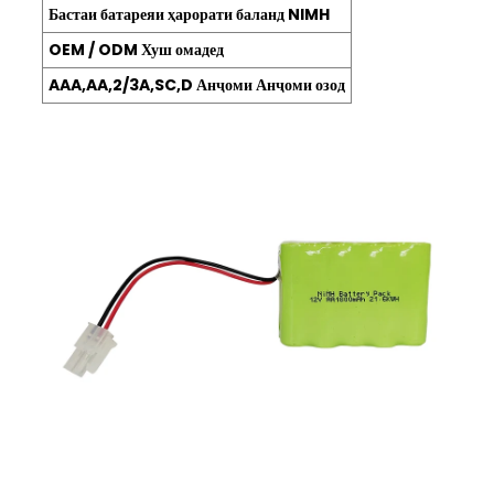
Бастаи батареяи ҳарорати баланд NIMH
OEM / ODM Хуш омадед
AAA,AA,2/3A,SC,D Анҷоми Анҷоми озод