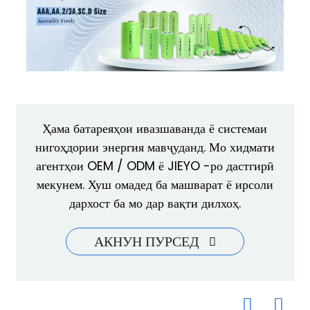
Ҳама батареяҳои ивазшаванда ё системаи
нигоҳдории энергия мавҷуданд. Мо хидмати
агентҳои OEM / ODM ё JIEYO -ро дастгирӣ
мекунем. Хуш омадед ба машварат ё ирсоли
дархост ба мо дар вақти дилхоҳ.
АКНУН ПУРСЕД