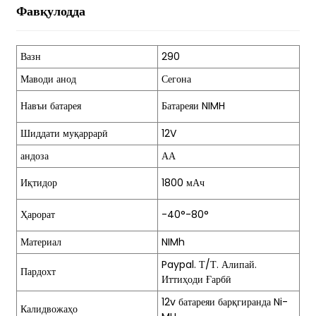
Фавқулодда
Вазн
290
Маводи анод
Сегона
Навъи батарея
Батареяи NIMH
Шиддати муқаррарӣ
12V
андоза
АА
Иқтидор
1800 мАч
n
Ҳарорат
-40°-80°
Материал
NIMh
Paypal. Т/Т. Алипай.
Пардохт
Иттиҳоди Ғарбӣ
12v батареяи барқгиранда Ni-
Калидвожаҳо