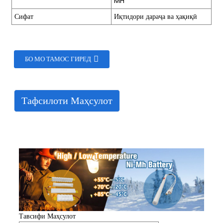
MH
Сифат
Иқтидори дараҷа ва ҳақиқӣ
БО МО ТАМОС ГИРЕД
Тафсилоти Маҳсулот
e
a
Тавсифи Маҳсулот