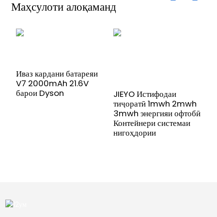
Маҳсулоти алоқаманд
Иваз кардани батареяи
V7 2000mAh 21.6V
барои Dyson
JIEYO Истифодаи
Б
тиҷоратӣ 1mwh 2mwh
э
3mwh энергияи офтобӣ
1
Контейнери системаи
д
нигоҳдории
с
э