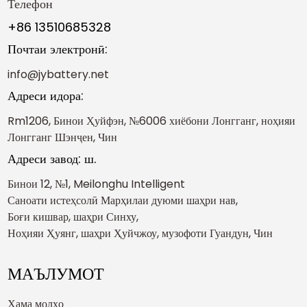
Телефон
+86 13510685328
Почтаи электронӣ:
info@jybattery.net
Адреси идора:
Rm1206, Бинои Ҳуйфэн, №6006 хиёбони Лонгганг, ноҳияи
Лонгганг Шэнҷен, Чин
Адреси завод: ш.
Бинои 12, №1, Meilonghu Intelligent
Саноати истеҳсолӣ Марҳилаи дуюми шаҳри нав,
Боғи кишвар, шаҳри Синху,
Ноҳияи Ҳуянг, шаҳри Ҳуйчжоу, музофоти Гуандун, Чин
МАЪЛУМОТ
Ҳама молҳо