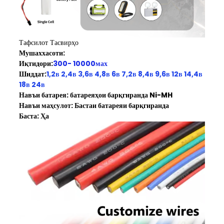
Тафсилот Тасвирҳо
Мушаххасоти:
Иқтидори:
300- 10000мах
Шиддат:
1,2в 2,4в 3,6в 4,8в 6в 7,2в 8,4в 9,6в 12в 14,4в
18в 24в
Навъи батарея: батареяҳои барқгиранда Ni-MH
Навъи маҳсулот: Бастаи батареяи барқгиранда
Баста: Ҳа