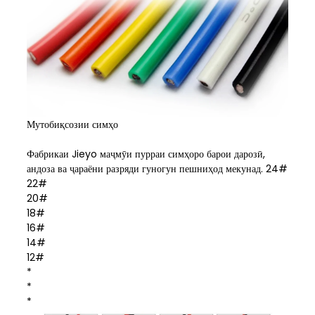
Мутобиқсозии симҳо
Фабрикаи Jieyo маҷмӯи пурраи симҳоро барои дарозӣ,
андоза ва ҷараёни разряди гуногун пешниҳод мекунад. 24#
22#
20#
18#
16#
14#
12#
*
*
*