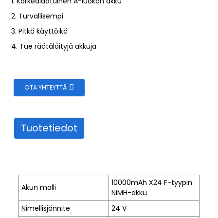
1. Korkealaatuinen A-luokan akku
2. Turvallisempi
3. Pitkä käyttöikä
4. Tue räätälöityjä akkuja
OTA YHTEYTTÄ
Tuotetiedot
n
10000mAh X24 F-tyypin
Akun malli
NiMH-akku
Nimellisjännite
24 V