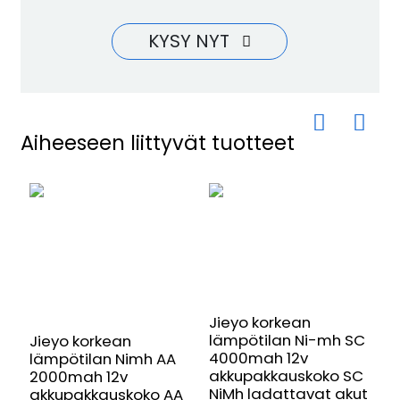
KYSY NYT
Aiheeseen liittyvät tuotteet
Jieyo korkean
J
lämpötilan Ni-mh SC
l
Jieyo korkean
4000mah 12v
1
lämpötilan Nimh AA
akkupakkauskoko SC
a
2000mah 12v
NiMh ladattavat akut
N
akkupakkauskoko AA