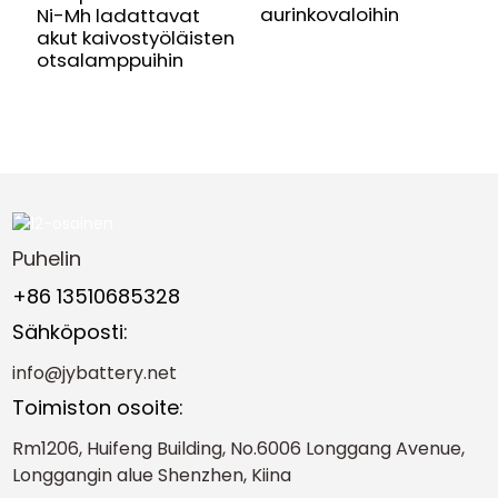
aurinkovaloihin
a
Ni-Mh ladattavat
akut kaivostyöläisten
otsalamppuihin
Puhelin
+86 13510685328
Sähköposti:
info@jybattery.net
Toimiston osoite:
Rm1206, Huifeng Building, No.6006 Longgang Avenue,
Longgangin alue Shenzhen, Kiina