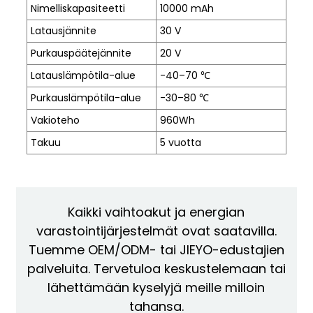
Nimelliskapasiteetti
10000 mAh
Latausjännite
30 V
Purkauspäätejännite
20 V
Latauslämpötila-alue
-40–70 ℃
Purkauslämpötila-alue
-30–80 ℃
Vakioteho
960Wh
Takuu
5 vuotta
e
a
Kaikki vaihtoakut ja energian
varastointijärjestelmät ovat saatavilla.
Tuemme OEM/ODM- tai JIEYO-edustajien
palveluita. Tervetuloa keskustelemaan tai
lähettämään kyselyjä meille milloin
tahansa.