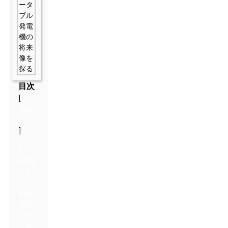
目次
[
隠れ
る
]
1
2025
年ま
でに
新興
市場
にお
ける