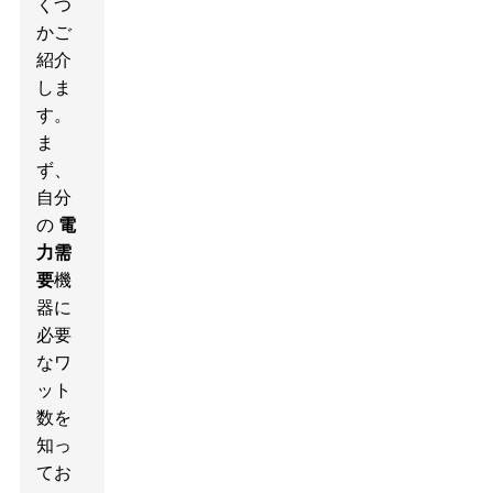
くつ
かご
紹介
しま
す。
ま
ず、
自分
の
電
力需
要
機
器に
必要
なワ
ット
数を
知っ
てお