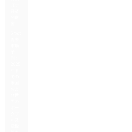
ぼす
経済
的影
響
5つの
将来
市場
予
測：
2025
年ま
での
米国
およ
び世
界の
ポー
タブ
ル発
電機