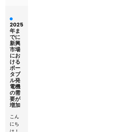
2025
年ま
でに
新興
市場
にお
ける
ポー
タブ
ル発
電機
の需
要が
増加
こん
にち
は！