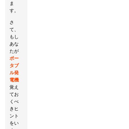
ま
す。
さ
て、
もし
あな
たが
ポー
タブ
ル発
電機
覚え
てお
くべ
きヒ
ント
をい