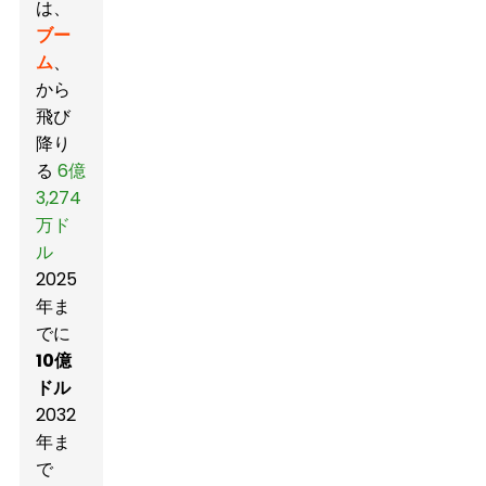
は、
ブー
ム
、
から
飛び
降り
る
6億
3,274
万ド
ル
2025
年ま
でに
10億
ドル
2032
年ま
で