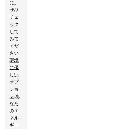
に。
ぜひ
チェ
ック
して
みて
くだ
さい
環境
に優
しい
オプ
ショ
ン
あ
なた
のエ
ネル
ギー