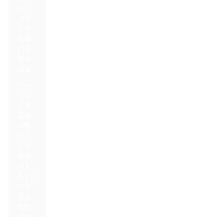
ポー
タブ
ル発
電機
の需
要が
増加
ポー
タブ
ル発
電機
の輸
出入
に影
響を
与え
る2つ
の主
要な
規制
基準