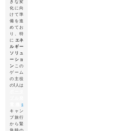
きな変
化に向
けて準
備を進
めてお
り、特
に
エネ
ルギー
ソリュ
ーショ
ン
この
ゲーム
の主役
の1人は
ポータ
ブル発
電機
s
キャン
プ旅行
から緊
急時の