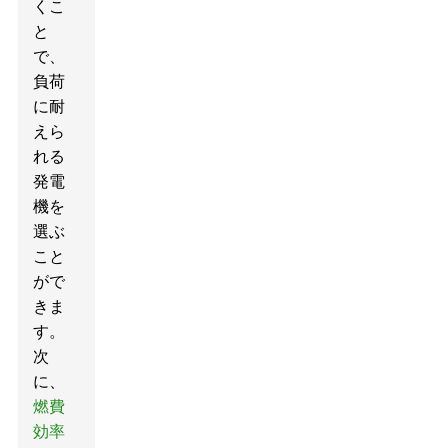
くこ
と
で、
負荷
に耐
えら
れる
発電
機を
選ぶ
こと
がで
きま
す。
次
に、
燃費
効率