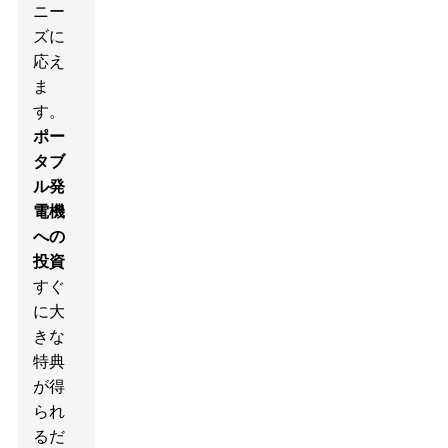
ニー
ズに
応え
ま
す。
ポー
タブ
ル発
電機
への
投資
すぐ
に大
きな
特典
が得
られ
るだ