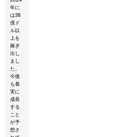
年に
は38
億ド
ル以
上を
稼ぎ
出し
まし
た。
今後
も着
実に
成長
する
こと
が予
想さ