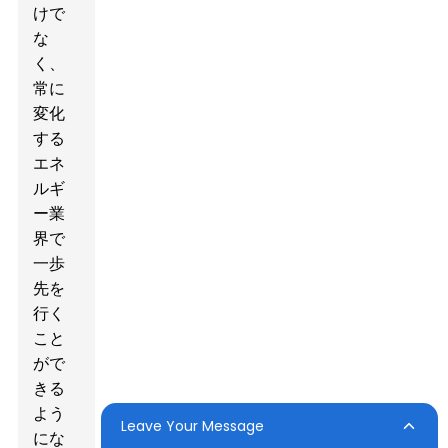
けで
な
く、
常に
変化
する
エネ
ルギ
ー業
界で
一歩
先を
行く
こと
がで
きる
よう
Leave Your Message
にな