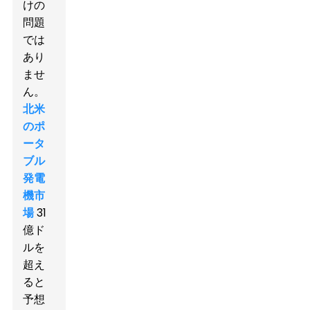
けの
問題
では
あり
ませ
ん。
北米
のポ
ータ
ブル
発電
機市
場
31
億ド
ルを
超え
ると
予想