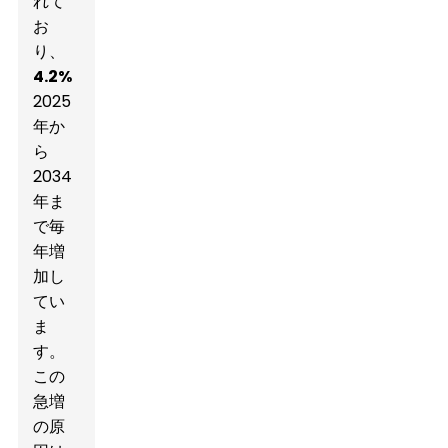
れて
お
り、
4.2%
2025
年か
ら
2034
年ま
で毎
年増
加し
てい
ま
す。
この
急増
の原