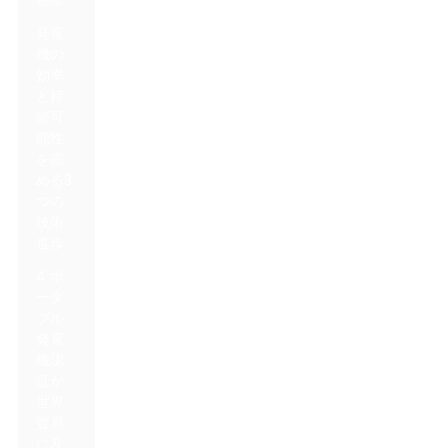
発電
機の
効率
と持
続可
能性
を高
める3
つの
技術
進歩
4 ポ
ータ
ブル
発電
機認
証が
世界
貿易
に及