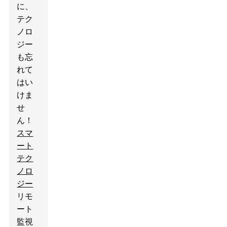
に、
テク
ノロ
ジー
も忘
れて
はい
けま
せ
ん！
スマ
ート
テク
ノロ
ジー
リモ
ート
監視