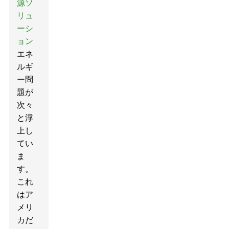
源ソ
リュ
ーシ
ョン
エネ
ルギ
ー問
題が
次々
と浮
上し
てい
ま
す。
これ
はア
メリ
カだ