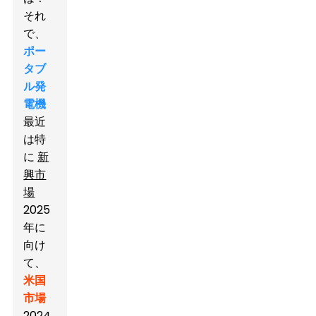
それ
で、
ポー
タブ
ル発
電機
最近
は特
に
新
興市
場
2025
年に
向け
て、
米国
市場
2024