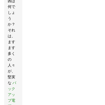
因は
何で
しょ
う
か？
それ
は、
ます
ます
多く
の
人々
が、
堅実
な
バ
ック
アッ
プ電