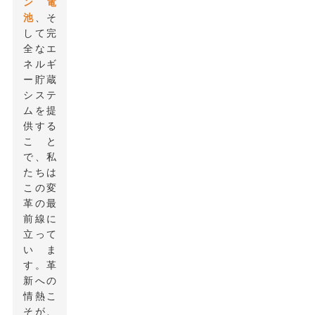
ン電
池
、そ
して完
全なエ
ネルギ
ー貯蔵
システ
ムを提
供する
こと
で、私
たちは
この変
革の最
前線に
立って
いま
す。革
新への
情熱こ
そが、