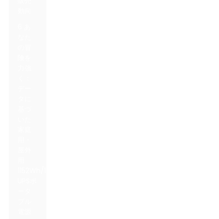
販売
動向
6 あ
なた
の冒
険を
力強
く：
デー
タに
基づ
いた
家庭
用・
屋外
用
1152Wh/1200W
UPSポ
ータ
ブル
電源