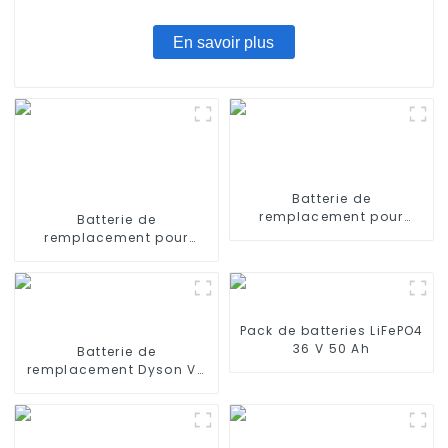
En savoir plus
Batterie de
remplacement pour
Batterie de
aspirateurs intelligents
remplacement pour
Pyle Pure Clean
iRobot Roomba 400,
(PRTPUCRC95)
Roomba 4000, Roomba
4100 Roomba 4210,
iRobot 4905
Pack de batteries LiFePO4
36 V 50 Ah
Batterie de
remplacement Dyson V6
2000mAh 21.6V