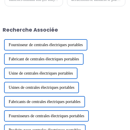
sont devenues une pierre
chaleureux de l'année. En cette
angulaire de la technologie
période pleine de bénédictions
moderne, alimentant tout, des
et d'espoir, nous vous adressons
smartphones aux véhicules
nos vœux les plus sincères avec
électriques (VE). La demande
un cœur reconnaissant. Merci à
Recherche Associée
en batteries efficaces et
tous...
durables...
Fournisseur de centrales électriques portables
Fabricant de centrales électriques portables
Usine de centrales électriques portables
Usines de centrales électriques portables
Fabricants de centrales électriques portables
Fournisseurs de centrales électriques portables