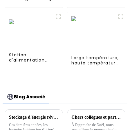
domestique
empilable à
batterie haute
tension 204 V 150
Ah 30 kWh
Station
Large température,
d'alimentation
haute température,
portable UPS 1152
Nimh AAA 600mah
Wh 1200 W pour une
1.2V, batterie
utilisation à
rechargeable Ni-Mh
domicile ou à
pour éclairage de
l'extérieur
secours
Blog Associé
Stockage d'énergie révolutionnaire : l'avenir des batteries lithium-ion
Chers collègues et partenaires
Ces dernières années, les
À l'approche de Noël, nous
batteries lithium-ion (Li-ion)
accueillons le moment le plus