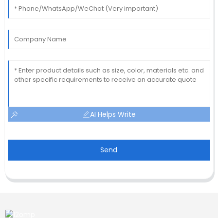
AI Helps Write
Send