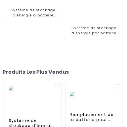
Système de stockage
d'énergie à batterie
haute tension de 60 kW
Système de stockage
d'énergie par batterie
lithium-fer Jieyo
64KWH~200Kwh~1.6MWh à
usage industriel et
commercial
Produits Les Plus Vendus
Remplacement de
la batterie pour
Système de
Dyson V10 SV12
stockage d'énergie