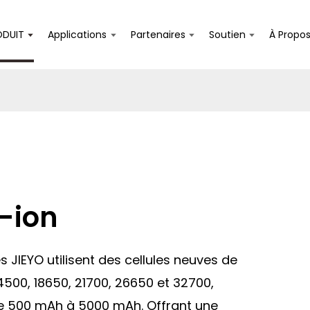
ODUIT
Applications
Partenaires
Soutien
À Propo
m-ion
es JIEYO utilisent des cellules neuves de
500, 18650, 21700, 26650 et 32700,
de 500 mAh à 5000 mAh. Offrant une