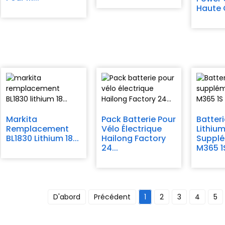
Haute Q
Markita
Pack Batterie Pour
Batter
Remplacement
Vélo Électrique
Lithiu
BL1830 Lithium 18...
Hailong Factory
Supplé
24...
M365 1S
D'abord
Précédent
1
2
3
4
5