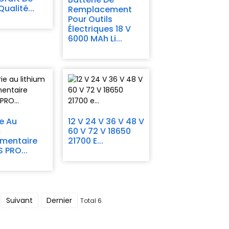
ualité...
Remplacement
Pour Outils
Électriques 18 V
6000 MAh Li...
ie Au
12 V 24 V 36 V 48 V
m
60 V 72 V 18650
mentaire
21700 E...
 PRO...
Suivant
Dernier
Total 6