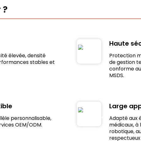
 ?
Haute séc
ité élevée, densité
Protection 
rformances stables et
de gestion t
conforme aux
MSDS.
ible
Large app
lèle personnalisable,
Adapté aux é
ervices OEM/ODM.
médicaux, à l
robotique, au
respectueux 