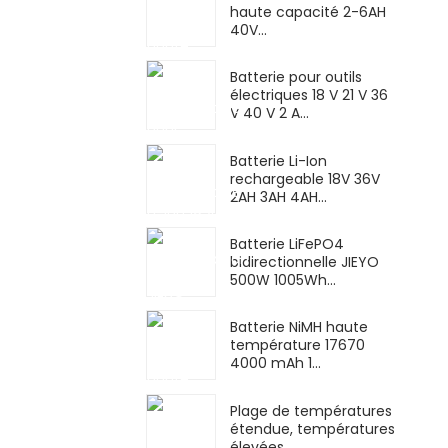
haute capacité 2-6AH
40V...
Batterie pour outils
électriques 18 V 21 V 36
V 40 V 2 A...
Batterie Li-Ion
rechargeable 18V 36V
2AH 3AH 4AH...
Batterie LiFePO4
bidirectionnelle JIEYO
500W 1005Wh...
Batterie NiMH haute
température 17670
4000 mAh 1...
Plage de températures
étendue, températures
élevées, ...