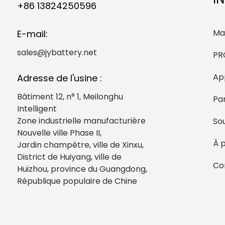
+86 13824250596
Ma
E-mail:
sales@jybattery.net
PR
Ap
Adresse de l'usine :
Bâtiment 12, n° 1, Meilonghu
Pa
Intelligent
Zone industrielle manufacturière
So
Nouvelle ville Phase II,
À 
Jardin champêtre, ville de Xinxu,
District de Huiyang, ville de
Co
Huizhou, province du Guangdong,
République populaire de Chine