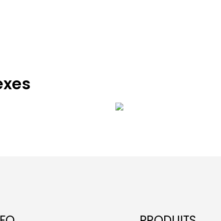
exes
toyage
vé
NFO
PRODUITS