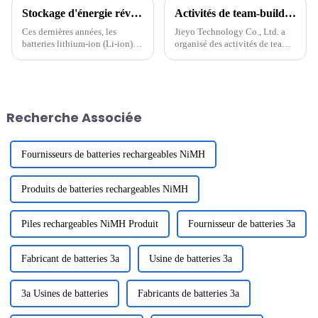
Stockage d'énergie révolutionnaire : l'avenir des batteries lithium-ion
Activités de team-building de Jieyo Technology Co., Ltd.
Ces dernières années, les
Jieyo Technology Co., Ltd. a
batteries lithium-ion (Li-ion)
organisé des activités de team-
sont devenues une pierre
building pour les cadres
angulaire de la technologie
intermédiaires le 12 janvier
moderne, alimentant tout, des
2024. La destination du team-
smartphones aux véhicules
building était Zhonghai
électriques (VE). La demande
Tangquan dans la ville de
Recherche Associée
en batteries efficaces et
Huizhou. Le but de ...
durables...
Fournisseurs de batteries rechargeables NiMH
Produits de batteries rechargeables NiMH
Piles rechargeables NiMH Produit
Fournisseur de batteries 3a
Fabricant de batteries 3a
Usine de batteries 3a
3a Usines de batteries
Fabricants de batteries 3a