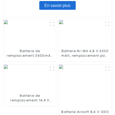
En savoir plus
Batterie de
Batterie Ni-MH 4,8 V 3000
remplacement 3400mAh
mAh, remplacement pour
14,4V pour aspirateur
aspirateur balai sans fil
robot Xiaomi Mijia 1C
Euro Pro Shark X1725QN,
STYTJ01ZHM 14,4V Li-ion
V1700Z, VX1, VAC-V1930,
V1930, X8905
Batterie de
remplacement 14,4 V
3000 mAh pour
aspirateur robot Ecovacs
Batterie Airsoft 8,4 V 1200
Deebot X500 X580 KK8