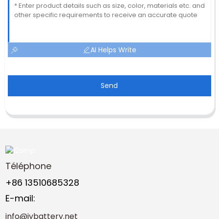
AI Helps Write
Send
Téléphone
+86 13510685328
E-mail:
info@jybattery.net