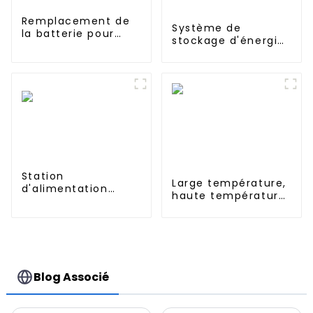
Remplacement de
Système de
la batterie pour
stockage d'énergie
Dyson V10 SV12
solaire domestique
empilable UPS
40 kWh et BESS
Station
Large température,
d'alimentation
haute température,
portable UPS 1152
Nimh AA 1200mah
Wh 1200 W pour une
1.2V, batterie
utilisation à
rechargeable Ni-Mh
domicile ou à
pour éclairage de
l'extérieur
secours
Blog Associé