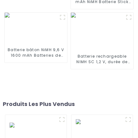
mAh NiMH Batterie Stick
CR120
Batteries haute
performance de style
bâton avec mini
connecteur Tamiya,
batterie de
remplacement pour
Airsoft AEG
Batterie bâton NiMH 9,6 V
1600 mAh Batteries de
Batterie rechargeable
type bâton haute
NIMH SC 1,2 V, durée de
performance avec
vie 1 000, 1 500, 2 000,
connecteur mini Tamiya
2 500 fois,
pour pistolet Airsoft
personnalisation en
usine, batterie
rechargeable 3 000 mAh
AA/AAA/SC/C/D
Produits Les Plus Vendus