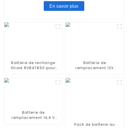
En savoir plus
Batterie de rechange
Batterie de
Shark RVBAT850 pour
remplacement 12V
aspirateurs robots Shark
3000mAh pour Ecovacs
Ion R75, R85, RV850, S87,
Sweeper DM88, DD35,
AV752, AV751, RV761,
DE33, DE35, DG716, DG710,
RV851WV, RV871, RV1000S,
OZMO 610, 901, 902, DD46
2600 mAh, 14,4 V
Batterie de
remplacement 14,4 V
2600 mAh compatible
Pack de batterie au
avec Conga 950 990