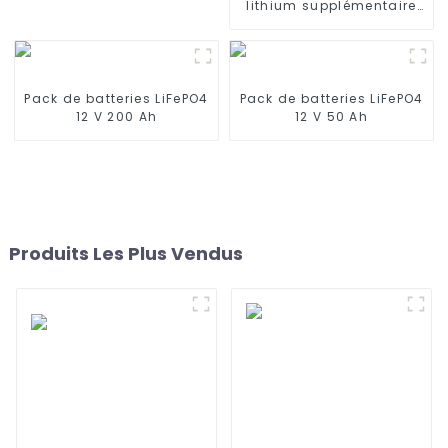
lithium supplémentaire
1090 1790 190
pour mise à niveau M365
1S PRO 36 V 9,0 Ah
Accessoires pour scooter
électrique Xiaomi M365
Pro2 Réparation
Pack de batteries LiFePO4
Pack de batteries LiFePO4
supplémentaire
12 V 200 Ah
12 V 50 Ah
Produits Les Plus Vendus