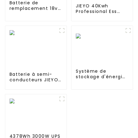
Batterie de
JIEYO 40Kwh
remplacement 18v
Professional Ess
2600mAh pour
Container système
Shark SV780-N
de stockage
XB780N SV760
d'énergie Bess
Series SV780_N_14
conteneur ess hors
SV780N
réseau pour le
commerce et
l'industrie
Système de
Batterie à semi-
stockage d'énergie
conducteurs JIEYO
domestique
48V 100AH ​​Batterie
empilable à
lifepo4 montée en
batterie haute
rack Stockage
tension 204 V 150
d'énergie solaire
Ah 30 kWh
domestique
4378Wh 3000W UPS