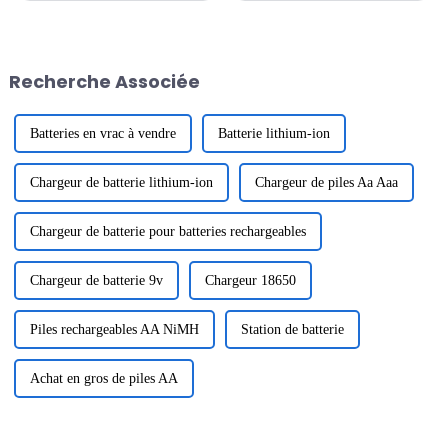
intermédiaires le 12 janvier
période pleine de bénédictions
2024. La destination du team-
et d'espoir, nous vous adressons
building était Zhonghai
nos vœux les plus sincères avec
Tangquan dans la ville de
un cœur reconnaissant. Merci à
Recherche Associée
Huizhou. Le but de ...
tous...
Batteries en vrac à vendre
Batterie lithium-ion
Chargeur de batterie lithium-ion
Chargeur de piles Aa Aaa
Chargeur de batterie pour batteries rechargeables
Chargeur de batterie 9v
Chargeur 18650
Piles rechargeables AA NiMH
Station de batterie
Achat en gros de piles AA