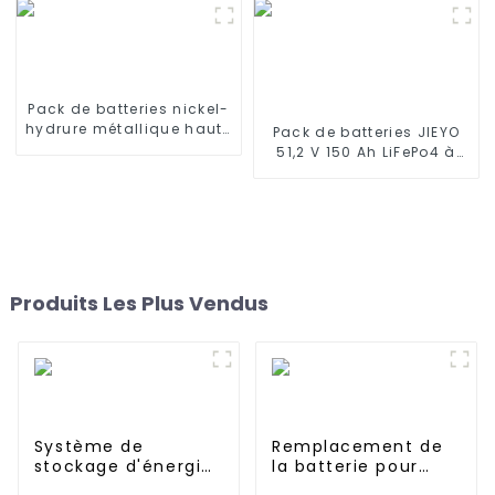
Deebot DW700-WR Deebot
DW701 Deebot DS620
Deebot DC78 H-SC3000P
Pack de batteries nickel-
hydrure métallique haute
Pack de batteries JIEYO
température de taille C
51,2 V 150 Ah LiFePo4 à
6,0 V 4 000 mAh
montage en rack 7,68
kWh Système d'énergie
solaire domestique
Produits Les Plus Vendus
Système de
Remplacement de
stockage d'énergie
la batterie pour
à batterie haute
Dyson V10 SV12