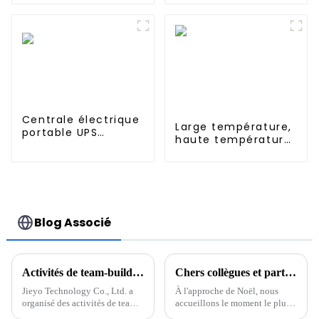
tension de 60 kW
Centrale électrique
Large température,
portable UPS
haute température,
5376Wh 5000W et
Nimh AA 1200mah
système de
1.2V, batterie
stockage d'énergie
rechargeable Ni-Mh
solaire ESS
pour éclairage de
secours
Blog Associé
Activités de team-building de Jieyo Technology Co., Ltd.
Chers collègues et partenaires
Jieyo Technology Co., Ltd. a
À l'approche de Noël, nous
organisé des activités de team-
accueillons le moment le plus
building pour les cadres
chaleureux de l'année. En cette