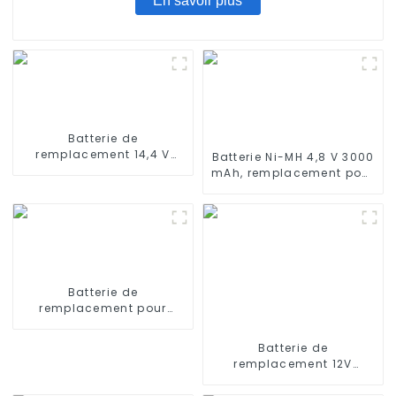
En savoir plus
Batterie de
remplacement 14,4 V
Batterie Ni-MH 4,8 V 3000
2600 mAh pour Shark
mAh, remplacement pour
RV750, RV725, RV720,
aspirateur balai sans fil
RV700
Euro Pro Shark X1725QN,
V1700Z, VX1, VAC-V1930,
V1930, X8905
Batterie de
remplacement pour
aspirateurs ILIFE V3s Pro,
V5s Pro, V8s 14,8 V 2600
Batterie de
mAh
remplacement 12V
3000mAh pour Ecovacs
Deebot DN78 DW700