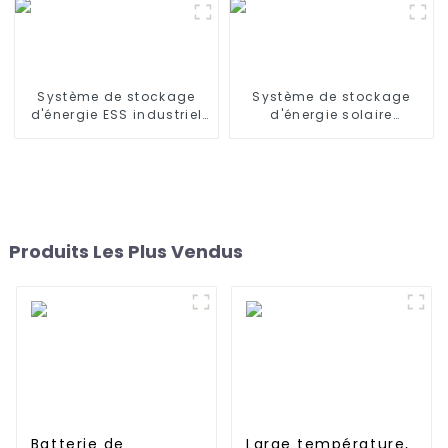
solaire domestique
Système de stockage
Système de stockage
d'énergie ESS industriel
d'énergie solaire
et commercial empilable
domestique empilable
de 57 kWh
UPS 40 kWh et BESS
Produits Les Plus Vendus
Batterie de
Large température,