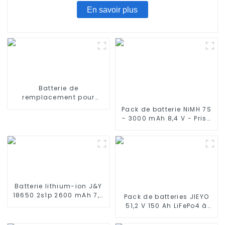
En savoir plus
Batterie de
remplacement pour
aspirateurs ILIFE V3 V3s,
Pack de batterie NiMH 7S
V4, V5 11,1 V 2600 mAh
- 3000 mAh 8,4 V - Prise
Deans, 7 cellules avec fil
en silicone et connecteur
Compatible Traxxas 2WD,
4WD, Truck & Buggies
Batterie lithium-ion J&Y
18650 2s1p 2600 mAh 7,4
Pack de batteries JIEYO
V pour produits
51,2 V 150 Ah LiFePo4 à
électroniques Certificat
montage en rack 7,68
CB UN38.3
kWh Système d'énergie