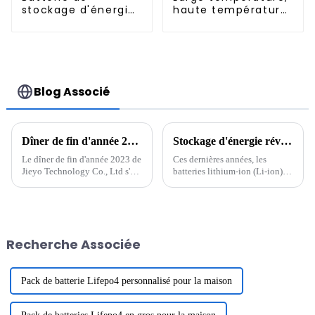
stockage d'énergie
haute température,
domestique UPS
Nimh N 500mah
48V 100Ah 5KWH
1.2V, batterie
fixée au mur pour
rechargeable Ni-Mh
les systèmes de
pour éclairage de
stockage d'énergie
secours
domestique
Blog Associé
Dîner de fin d'année 2023 de Jieyo Technology Co., Ltd.
Stockage d'énergie révolutionnaire : l'avenir des batteries lithium-ion
Le dîner de fin d'année 2023 de
Ces dernières années, les
Jieyo Technology Co., Ltd s'est
batteries lithium-ion (Li-ion)
tenu dans la cour de l'usine
sont devenues une pierre
Jieyou le 26 janvier 2024. Du
angulaire de la technologie
Jiuzhong, président et directeur
moderne, alimentant tout, des
général de la société, a
smartphones aux véhicules
prononcé un discours, ...
électriques (VE). La demande
Recherche Associée
en batteries efficaces et
durables...
Pack de batterie Lifepo4 personnalisé pour la maison