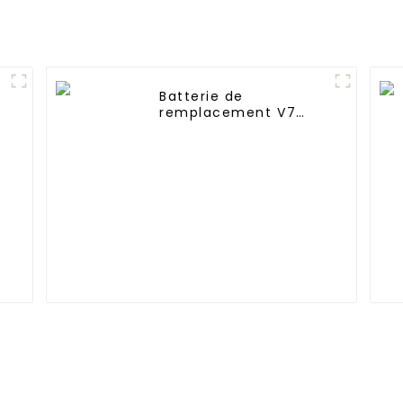
Batterie de
remplacement V7
2000mAh 21,6V pour
Dyson