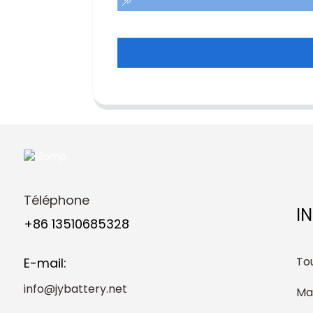
Téléphone
I
+86 13510685328
Tou
E-mail:
info@jybattery.net
Ma