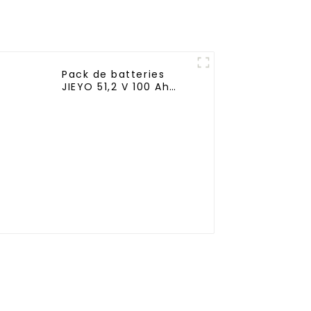
l'industrie
Pack de batteries
JIEYO 51,2 V 100 Ah
LiFePo4 à montage en
rack 5,12 kWh
Système d'énergie
solaire domestique