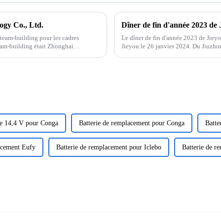
ogy Co., Ltd.
Dîner de fin d'année 2023 de 
 team-building pour les cadres
Le dîner de fin d'année 2023 de Jieyo
team-building était Zhonghai
Jieyou le 26 janvier 2024. Du Jiuzhong
prononcé un discours, ...
ie 14,4 V pour Conga
Batterie de remplacement pour Conga
Batte
acement Eufy
Batterie de remplacement pour Iclebo
Batterie de r