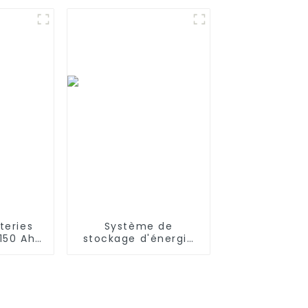
 avec
aspirateur robot
 T8 T9
Ecovacs Deebot
6 X1
Ozmo 900, 901,
Deebot N8, N8 Pro
teries
Système de
 150 Ah
stockage d'énergie
ontage
de batterie solaire
68 kWh
BESS 114kwh 230kwh
nergie
armoire conteneur
estique
ESS pour le
commerce et