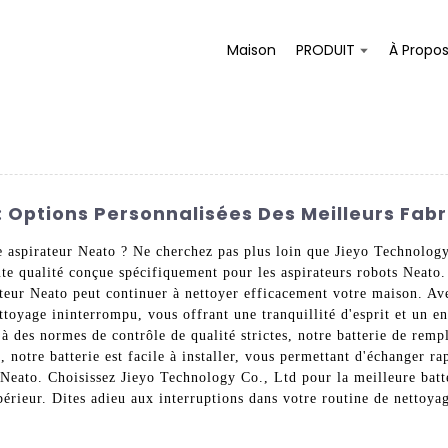
Maison
PRODUIT
À Propo
: Options Personnalisées Des Meilleurs Fabr
re aspirateur Neato ? Ne cherchez pas plus loin que Jieyo Technolo
te qualité conçue spécifiquement pour les aspirateurs robots Neato.
ateur Neato peut continuer à nettoyer efficacement votre maison. A
ettoyage ininterrompu, vous offrant une tranquillité d'esprit et un 
 à des normes de contrôle de qualité strictes, notre batterie de rem
 notre batterie est facile à installer, vous permettant d'échanger ra
 Neato. Choisissez Jieyo Technology Co., Ltd pour la meilleure batt
périeur. Dites adieu aux interruptions dans votre routine de nettoyag