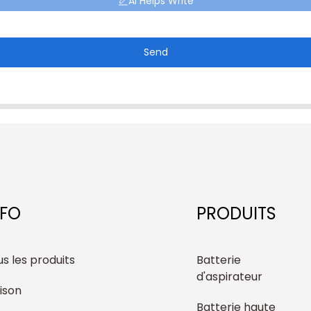
AI Helps Write
Send
NFO
PRODUITS
s les produits
Batterie
d'aspirateur
ison
Batterie haute