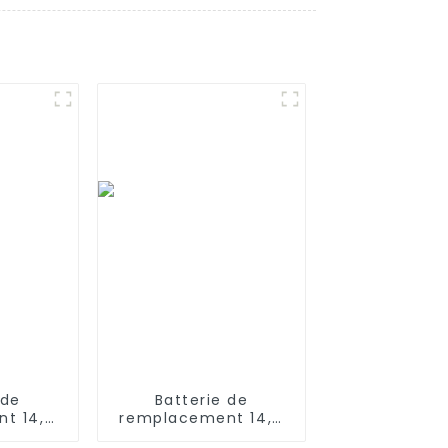
 de
Batterie de
t 14,4
remplacement 14,4
mAh
V 3200 mAh pour