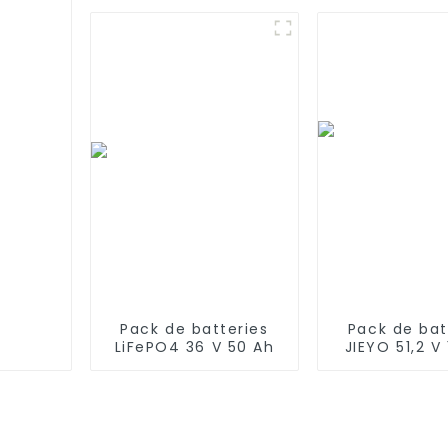
380Mint 5200
compatible
Ecovacs T5
DX65 DX9
Pack de batteries
Pack de bat
LiFePO4 36 V 50 Ah
JIEYO 51,2 V
LiFePo4 à m
en rack 7,
Système d'é
solaire dom