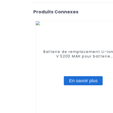
Produits Connexes
Batterie de remplacement Li-Ion
V 5200 MAH pour batterie
d'aspirateur Proscenic M7 M
Pro/Lydsto R1 / Uoni V980 Plus/L
Lr1/ Roidmi Eve Plus/Xiaomi Vio
En savoir plus