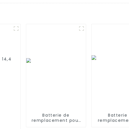
 14,4
8
enovo
mi S9
Batterie de
Batterie
remplacement pour
remplacemen
iRobot Braava
V 5 200 