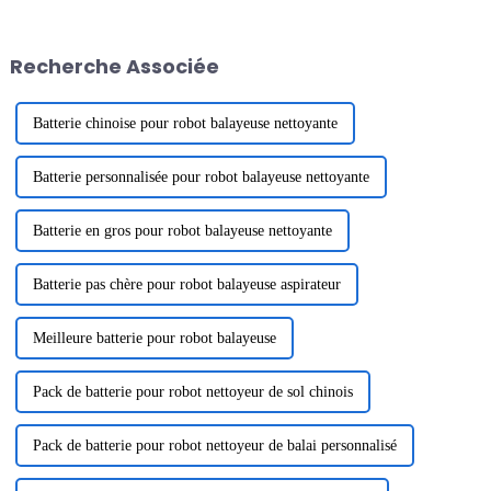
et d'espoir, nous vous adressons
2024. La destination du team-
nos vœux les plus sincères avec
building était Zhonghai
un cœur reconnaissant. Merci à
Tangquan dans la ville de
Recherche Associée
tous...
Huizhou. Le but de ...
Batterie chinoise pour robot balayeuse nettoyante
Batterie personnalisée pour robot balayeuse nettoyante
Batterie en gros pour robot balayeuse nettoyante
Batterie pas chère pour robot balayeuse aspirateur
Meilleure batterie pour robot balayeuse
Pack de batterie pour robot nettoyeur de sol chinois
Pack de batterie pour robot nettoyeur de balai personnalisé