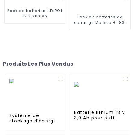
Pack de batteries LiFePO4
12 V 200 Ah
Pack de batteries de
rechange Markita BL1830
au lithium 18 V 3,0 Ah
Produits Les Plus Vendus
Batterie lithium 18 V
Système de
3,0 Ah pour outil
stockage d'énergie
électrique Makita
domestique
BL1815 BL1830 BL1840
empilable à
BL1845