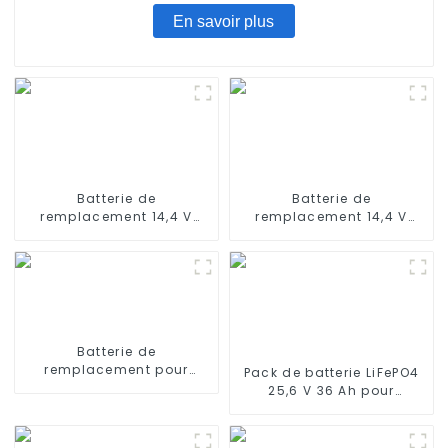
En savoir plus
Batterie de
Batterie de
remplacement 14,4 V
remplacement 14,4 V
2800 mAh compatible
3200 mAh pour
avec les aspirateurs
aspirateur robot Ecovacs
robots iLife A4s, A4s Pro,
Deebot Ozmo 900, 901,
A6, A7, A8, A9
Deebot N8, N8 Pro
Batterie de
remplacement pour
Pack de batterie LiFePO4
haut-parleurs Sony SRS-
25,6 V 36 Ah pour
X3 SRS-XB2 SRS-XB20
lampadaire solaire,
lampe solaire de jardin,
lampe solaire de pelouse