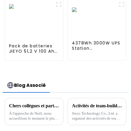
batterie haute
tension 204 V 150
Ah 30 kWh
4378Wh 3000W UPS
Pack de batteries
Station
JIEYO 51,2 V 100 Ah
d'alimentation
LiFePo4 à montage
portable
en rack 5,12 kWh
Alimentation
Système d'énergie
portable Source
solaire domestique
d'alimentation
portable
Blog Associé
Chers collègues et partenaires
Activités de team-building de Jieyo Technology Co., Ltd.
À l'approche de Noël, nous
Jieyo Technology Co., Ltd. a
accueillons le moment le plus
organisé des activités de team-
chaleureux de l'année. En cette
building pour les cadres
période pleine de bénédictions
intermédiaires le 12 janvier