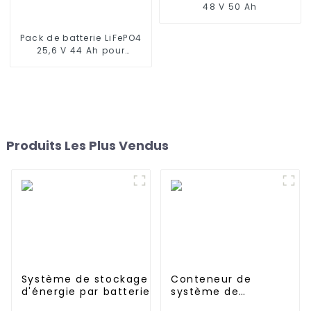
48 V 50 Ah
Pack de batterie LiFePO4
25,6 V 44 Ah pour
lampadaire solaire,
éclairage solaire de
jardin, éclairage solaire
de pelouse
Produits Les Plus Vendus
Système de stockage
Conteneur de
d'énergie par batterie
système de
lithium-fer Jieyo
stockage d'énergie