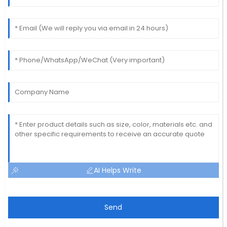
AI Helps Write
Send