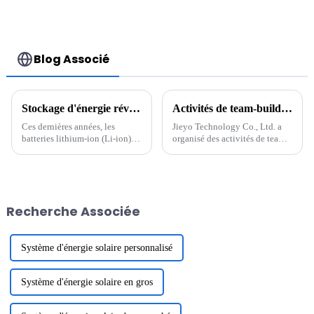
V haute
température pour
éclairage de
secours, lampes
frontales minières
Blog Associé
Stockage d'énergie révolutionnaire : l'avenir des batteries lithium-ion
Activités de team-building de Jieyo Technology Co., Ltd.
Ces dernières années, les
Jieyo Technology Co., Ltd. a
batteries lithium-ion (Li-ion)
organisé des activités de team-
sont devenues une pierre
building pour les cadres
angulaire de la technologie
intermédiaires le 12 janvier
moderne, alimentant tout, des
2024. La destination du team-
smartphones aux véhicules
building était Zhonghai
électriques (VE). La demande
Tangquan dans la ville de
Recherche Associée
en batteries efficaces et
Huizhou. Le but de ...
durables...
Système d'énergie solaire personnalisé
Système d'énergie solaire en gros