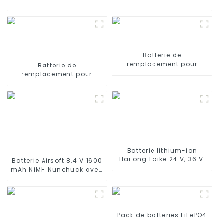
Batterie de
remplacement pour
Batterie de
iRobot Scooba 330 5800
remplacement pour
6000
aspirateurs intelligents
Pyle Pure Clean
(PRTPUCRC95)
Batterie lithium-ion
Hailong Ebike 24 V, 36 V,
Batterie Airsoft 8,4 V 1600
48 V, 52 V, 10 Ah, 13 Ah, 15
mAh NiMH Nunchuck avec
Ah, 17 Ah, 20 Ah, 24 Ah
mini connecteur Tamiya
pour vélo/scooter
Batterie papillon en
électrique
forme de bâton pour
fusils Airsoft Gun M4
Pack de batteries LiFePO4