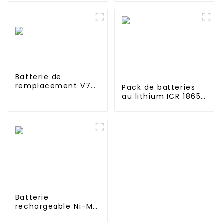
64KWH~200Kwh~1.6MWh
solaire à usage
à usage industriel et
commercial JIEYO
commercial
1mWh 2mWh 3mWh
Batterie de
remplacement V7
Pack de batteries
2000mAh 21,6V pour
au lithium ICR 18650
Dyson
3s LED RC 6000mAh
3200mAh 4400mAh
5200mAh 7800mAh
Batteries Li-ion 11,1v
Batterie
rechargeable Ni-MH
17670 4000 mAh 1,2