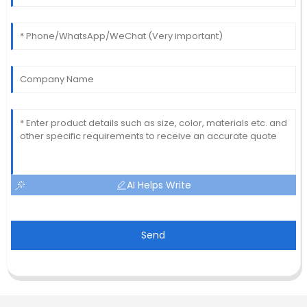
AI Helps Write
Send