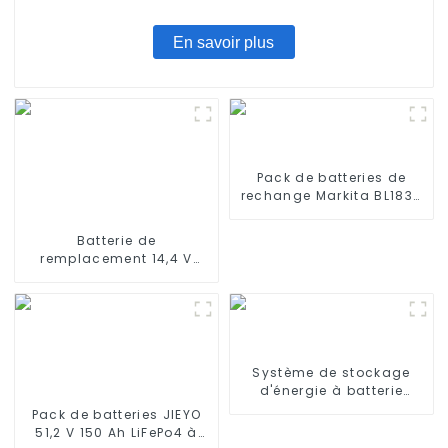
Haier JX37, Yunmi MVVC01-G Pro
En savoir plus
Pack de batteries de
rechange Markita BL1830
au lithium 18 V 3,0 Ah
Batterie de
remplacement 14,4 V
2800 mAh compatible
avec les aspirateurs
robots Ecovacs Deebot
500, Deebot M82, Deebot
CR130
Système de stockage
d'énergie à batterie
haute tension de 20 kW
Pack de batteries JIEYO
51,2 V 150 Ah LiFePo4 à