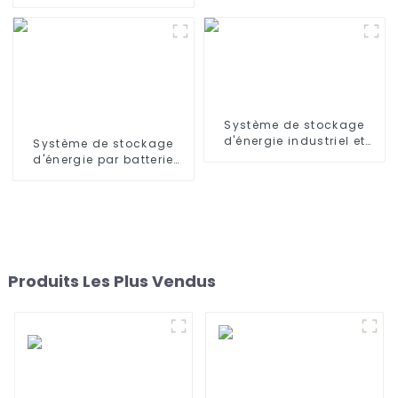
montage en rack 7,68
kWh Système d'énergie
solaire domestique
Système de stockage
d'énergie industriel et
Système de stockage
commercial pour armoire
d'énergie par batterie
de batterie au lithium-fer
lithium-fer Jieyo
Jieyo 215 kWh
64KWH~200Kwh~1.6MWh à
usage industriel et
commercial
Produits Les Plus Vendus