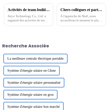
Activités de team-building de Jieyo Technology Co., Ltd.
Chers collègues et partenaires
Jieyo Technology Co., Ltd. a
À l'approche de Noël, nous
organisé des activités de team-
accueillons le moment le plus
building pour les cadres
chaleureux de l'année. En cette
intermédiaires le 12 janvier
période pleine de bénédictions
2024. La destination du team-
et d'espoir, nous vous adressons
building était Zhonghai
nos vœux les plus sincères avec
Tangquan dans la ville de
un cœur reconnaissant. Merci à
Recherche Associée
Huizhou. Le but de ...
tous...
La meilleure centrale électrique portable
Système d'énergie solaire en Chine
Système d'énergie solaire personnalisé
Système d'énergie solaire en gros
Système d'énergie solaire bon marché