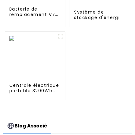
Batterie de
Système de
remplacement V7
stockage d'énergie
2000mAh 21,6V pour
domestique
Dyson
empilable à
batterie haute
tension 204 V 50 Ah
10 kWh
Centrale électrique
portable 3200Wh
3000W avec
fonction UPS ou
avec système de
stockage d'énergie
ESS de plus grande
capacité
Blog Associé