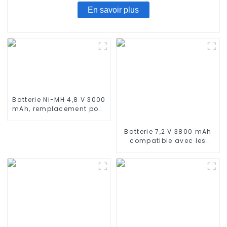
En savoir plus
Batterie Ni-MH 4,8 V 3000
mAh, remplacement pour
aspirateur balai sans fil
Euro Pro Shark X1725QN,
Batterie 7,2 V 3800 mAh
V1700Z, VX1, VAC-V1930,
compatible avec les
V1930, X8905
aspirateurs robots Neato
XV-11 XV-12 XV-14 XV-15
XV-21 XV-25, XV Essential,
XV Signature Pro Batterie
de rechange Neato 945-
0005 205-0001 (lot de 2)