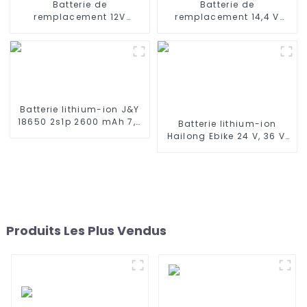
Batterie de
Batterie de
remplacement 12V
remplacement 14,4 V
3000mAh pour aspirateur
2800 mAh compatible
robot Ecovacs DT85G
avec les aspirateurs
DT85 DT83G, Ecovacs
robots Ecovacs Deebot
Deebot M80 Pro DT87G
500, Deebot M82, Deebot
DN650
CR130
Batterie lithium-ion J&Y
18650 2s1p 2600 mAh 7,4
Batterie lithium-ion
V pour produits
Hailong Ebike 24 V, 36 V,
électroniques Certificat
48 V, 52 V, 10 Ah, 13 Ah, 15
CB UN38.3
Ah, 17 Ah, 20 Ah, 24 Ah
pour vélo/scooter
électrique
Produits Les Plus Vendus