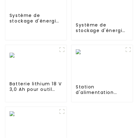
Système de
stockage d'énergie
Système de
à batterie haute
stockage d'énergie
tension de 60 kW
de batterie solaire
BESS 114kwh 230kwh
armoire conteneur
ESS pour le
commerce et
l'industrie
Batterie lithium 18 V
Station
3,0 Ah pour outil
d'alimentation
électrique Makita
portable UPS 1152
BL1815 BL1830 BL1840
Wh 1200 W pour une
BL1845
utilisation à
domicile ou à
l'extérieur