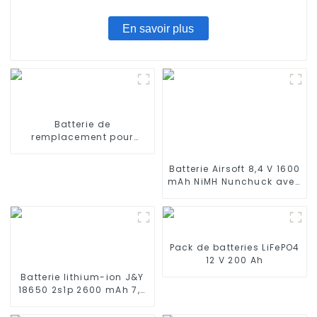
En savoir plus
Batterie de
remplacement pour
iRobot Braava 380Mint
5200
Batterie Airsoft 8,4 V 1600
mAh NiMH Nunchuck avec
mini connecteur Tamiya
Batterie papillon en
forme de bâton pour
fusils Airsoft Gun M4
Pack de batteries LiFePO4
12 V 200 Ah
Batterie lithium-ion J&Y
18650 2s1p 2600 mAh 7,4
V pour produits
électroniques Certificat