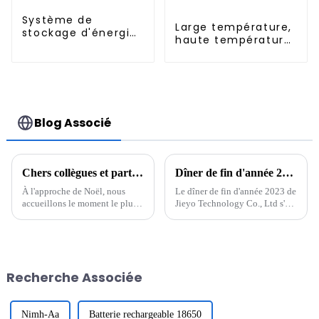
Système de
Large température,
stockage d'énergie
haute température,
domestique
Nimh AA 1200mah
empilable à
1.2V, batterie
batterie haute
rechargeable Ni-Mh
tension 204 V 100
pour éclairage de
Ah 20 kWh
secours
Blog Associé
Chers collègues et partenaires
Dîner de fin d'année 2023 de Jieyo Technology Co., Ltd.
À l'approche de Noël, nous
Le dîner de fin d'année 2023 de
accueillons le moment le plus
Jieyo Technology Co., Ltd s'est
chaleureux de l'année. En cette
tenu dans la cour de l'usine
période pleine de bénédictions
Jieyou le 26 janvier 2024. Du
et d'espoir, nous vous adressons
Jiuzhong, président et directeur
nos vœux les plus sincères avec
général de la société, a
un cœur reconnaissant. Merci à
prononcé un discours, ...
Recherche Associée
tous...
Nimh-Aa
Batterie rechargeable 18650