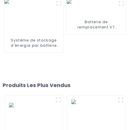
CB UN38.3
Batterie de
remplacement V7
2000mAh 21,6V pour
Dyson
Système de stockage
d'énergie par batterie
lithium-fer Jieyo
64KWH~200Kwh~1.6MWh à
usage industriel et
commercial
Produits Les Plus Vendus