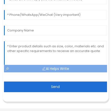
AI Helps Write
Send