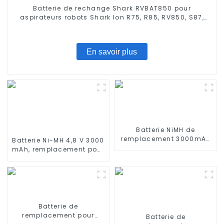
Batterie de rechange Shark RVBAT850 pour
aspirateurs robots Shark Ion R75, R85, RV850, S87,
AV752, AV751, RV761, RV851WV, RV871, RV1000S, 2600
mAh, 14,4 V
En savoir plus
Batterie NiMH de
remplacement 3000mAh
Batterie Ni-MH 4,8 V 3000
14,4V pour iRobot
mAh, remplacement pour
Roomba 500 600 700
aspirateur balai sans fil
800
Euro Pro Shark X1725QN,
V1700Z, VX1, VAC-V1930,
V1930, X8905
Batterie de
remplacement pour
Batterie de