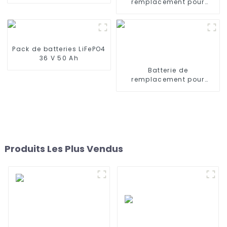
iRobot Braava 380Mint
remplacement pour
5200
aspirateurs ILIFE V3s Pro,
V5s Pro, V8s 14,8 V 2600
mAh
Pack de batteries LiFePO4
36 V 50 Ah
Batterie de
remplacement pour
haut-parleurs Sony SRS-
X3 SRS-XB2 SRS-XB20
Produits Les Plus Vendus