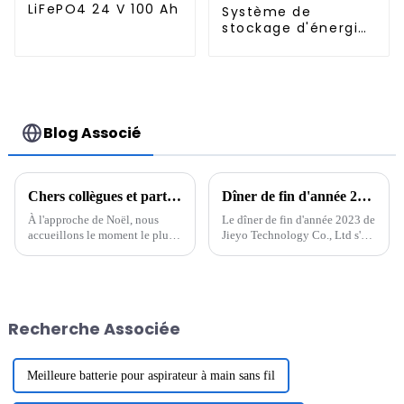
LiFePO4 24 V 100 Ah
Système de
stockage d'énergie
domestique tout-
en-un 16 kWh 5 kW
UPS
Blog Associé
Chers collègues et partenaires
Dîner de fin d'année 2023 de Jieyo Technology Co., Ltd.
À l'approche de Noël, nous
Le dîner de fin d'année 2023 de
accueillons le moment le plus
Jieyo Technology Co., Ltd s'est
chaleureux de l'année. En cette
tenu dans la cour de l'usine
période pleine de bénédictions
Jieyou le 26 janvier 2024. Du
et d'espoir, nous vous adressons
Jiuzhong, président et directeur
nos vœux les plus sincères avec
général de la société, a
un cœur reconnaissant. Merci à
prononcé un discours, ...
Recherche Associée
tous...
Meilleure batterie pour aspirateur à main sans fil