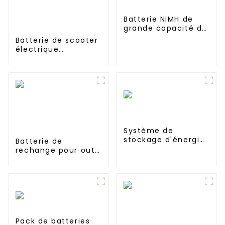
Batterie NiMH de
grande capacité de
type F 24 V 40 Ah
Batterie de scooter
pour lampadaire
électrique
solaire
personnalisée 24V
36v 48v 60v 72v
18650 21700 10Ah
12Ah 20Ah 30Ah
40Ah 50ah 60Ah
batterie de vélo
électrique
Système de
stockage d'énergie
Batterie de
à batterie haute
rechange pour outil
tension de 20 kW
électrique 18 V 6
000 mAh au lithium
Lion pour BL1840
BL1845 BL1850
BL1860
Pack de batteries