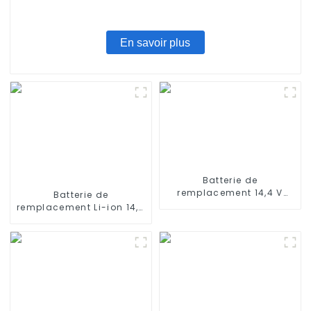
En savoir plus
Batterie de
remplacement 14,4 V
Batterie de
2800 mAh compatible
remplacement Li-ion 14,4
avec les aspirateurs
V 5200 mAh pour iRobot
robots Ecovacs Deebot
Roomba série 500 550
500, Deebot M82, Deebot
580 600 610 620 650 700
CR130
770 780 790 800 870 880
qui utilise des batteries
NIMH