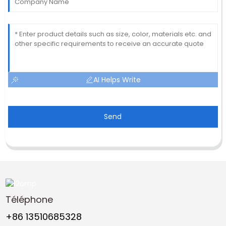
AI Helps Write
Send
Téléphone
+86 13510685328