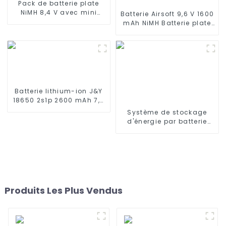
Pack de batterie plate
NiMH 8,4 V avec mini
Batterie Airsoft 9,6 V 1600
connecteur Tamiya
mAh NiMH Batterie plate
Batterie haute capacité
avec mini connecteur
1600 mAh pour pistolets
Tamiya pour Airsoft MP5,
airsoft MP5
Scar, M249, M240B, M60,
G36, M14, RPK, PKM
Batterie lithium-ion J&Y
18650 2s1p 2600 mAh 7,4
V pour produits
Système de stockage
électroniques Certificat
d'énergie par batterie
CB UN38.3
lithium-fer Jieyo
64KWH~200Kwh~1.6MWh à
usage industriel et
commercial
Produits Les Plus Vendus