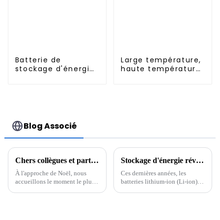
Batterie de
Large température,
stockage d'énergie
haute température,
domestique UPS
Nimh N 500mah
48V 100Ah 5KWH
1.2V, batterie
fixée au mur pour
rechargeable Ni-Mh
les systèmes de
pour éclairage de
stockage d'énergie
secours
domestique
Blog Associé
Chers collègues et partenaires
Stockage d'énergie révolutionnaire : l'avenir des batteries lithium-ion
À l'approche de Noël, nous
Ces dernières années, les
accueillons le moment le plus
batteries lithium-ion (Li-ion)
chaleureux de l'année. En cette
sont devenues une pierre
période pleine de bénédictions
angulaire de la technologie
et d'espoir, nous vous adressons
moderne, alimentant tout, des
nos vœux les plus sincères avec
smartphones aux véhicules