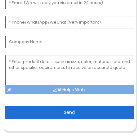
AI Helps Write
Send