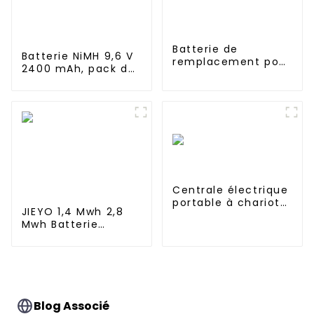
Batterie de
Batterie NiMH 9,6 V
remplacement pour
2400 mAh, pack de
haut-parleurs Sony
piles AA
SRS-X3 SRS-XB2
rechargeables pour
SRS-XB20
camion RC, char RC
et cuirassé RC
Centrale électrique
portable à chariot
JIEYO 1,4 Mwh 2,8
UPS 2688Wh 3000W
Mwh Batterie
LiFePO4 haute
tension Conteneur
d'énergie solaire
extérieur pour
système hybride
hors réseau
Blog Associé