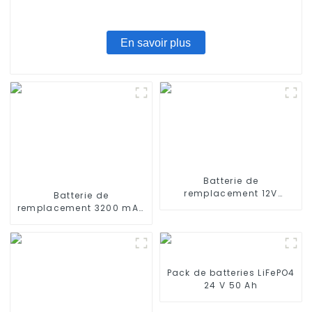
En savoir plus
Batterie de
remplacement 12V
Batterie de
3000mAh pour aspirateur
remplacement 3200 mAh
robot Ecovacs DT85G
14,4 V pour aspirateur
DT85 DT83G, Ecovacs
robot Wyze, Xiaomi Mop
Deebot M80 Pro DT87G
Pro, robot serpillière,
DN650
Conga Series 3290 3390
3490, STYTJ02YM, Haier
Pack de batteries LiFePO4
JX37, Yunmi MVVC01-G
24 V 50 Ah
Pro