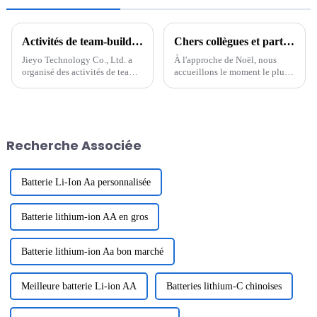
Activités de team-building de Jieyo Technology Co., Ltd.
Chers collègues et partenaires
Jieyo Technology Co., Ltd. a
À l'approche de Noël, nous
organisé des activités de team-
accueillons le moment le plus
building pour les cadres
chaleureux de l'année. En cette
intermédiaires le 12 janvier
période pleine de bénédictions
2024. La destination du team-
et d'espoir, nous vous adressons
building était Zhonghai
nos vœux les plus sincères avec
Tangquan dans la ville de
un cœur reconnaissant. Merci à
Recherche Associée
Huizhou. Le but de ...
tous...
Batterie Li-Ion Aa personnalisée
Batterie lithium-ion AA en gros
Batterie lithium-ion Aa bon marché
Meilleure batterie Li-ion AA
Batteries lithium-C chinoises