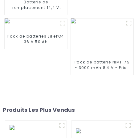
Batterie de
remplacement 14,4 V
2600 mAh compatible
avec Conga 950 990
1090 1790 190
Pack de batteries LiFePO4
36 V 50 Ah
Pack de batterie NiMH 7S
- 3000 mAh 8,4 V - Prise
Deans, 7 cellules avec fil
en silicone et connecteur
Compatible Traxxas 2WD,
4WD, Truck & Buggies
Produits Les Plus Vendus