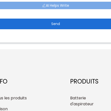
AI Helps Write
Send
NFO
PRODUITS
s les produits
Batterie
d'aspirateur
ison