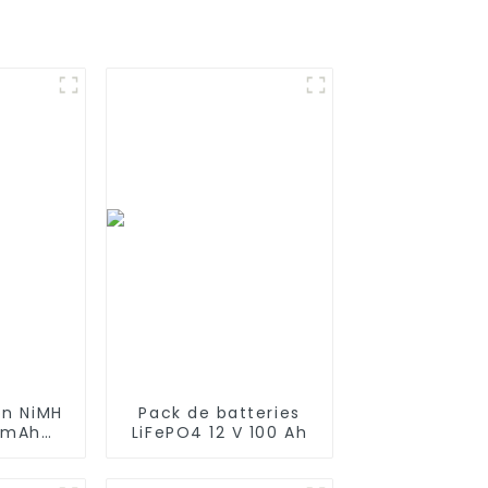
on NiMH
Pack de batteries
0 mAh
LiFePO4 12 V 100 Ah
e type
ute