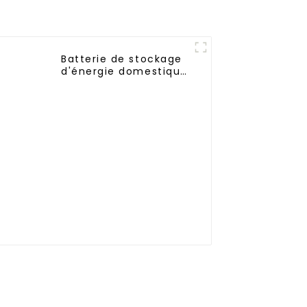
Batterie de stockage
d'énergie domestique
UPS 48V 100Ah 5KWH
fixée au mur pour les
systèmes de
stockage d'énergie
domestique