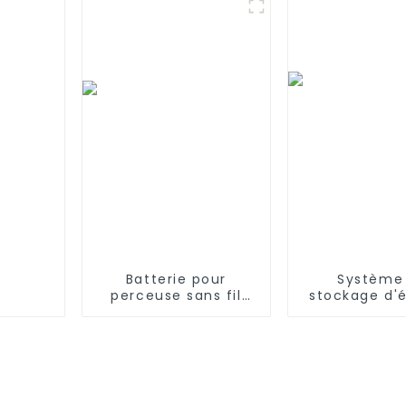
Batterie papillon en
performanc
forme de bâton pour
connecteur
fusils Airsoft Gun M4
Tamiya pour 
Airsof
Batterie pour
Système
perceuse sans fil
stockage d'
Power Craft de
par batterie 
haute qualité,
fer Jie
batterie
64KWH~200Kw
rechargeable Ni-CD
à usage indus
18 V pour outils
commerc
électriques