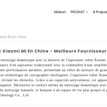
Maison
PRODUIT
À Propo
iaomi Mi En Chine
 Xiaomi Mi En Chine - Meilleurs Fournisseur
 nettoyage domestique avec la batterie de l'aspirateur robot Xiaomi
ance d'un aspirateur traditionnel avec la commodité d'une serpillèr
 des performances durables, permettant au robot de nettoyer de gran
ne technologie de cartographie intelligente, l'aspirateur robot Xia
évitant les obstacles. Grâce à ses capacités polyvalentes, cet appar
moquette. Découvrez le confort ultime du nettoyage domestique avec 
t du nettoyage manuels, et bonjour à un espace de vie plus propre et
echnology Co., Ltd