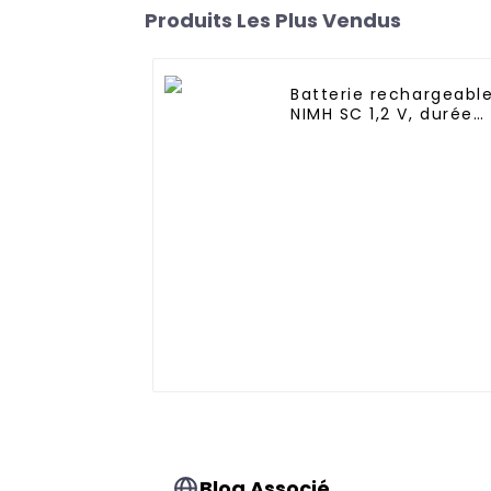
Produits Les Plus Vendus
Batterie rechargeabl
NIMH SC 1,2 V, durée
de vie 1 000, 1 500,
2 000, 2 500 fois,
personnalisation en
usine, batterie
rechargeable 3 000
mAh AA/AAA/SC/C/D
Blog Associé