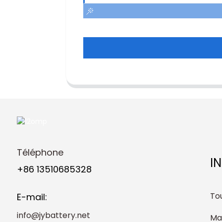
Téléphone
I
+86 13510685328
Tou
E-mail:
info@jybattery.net
Ma