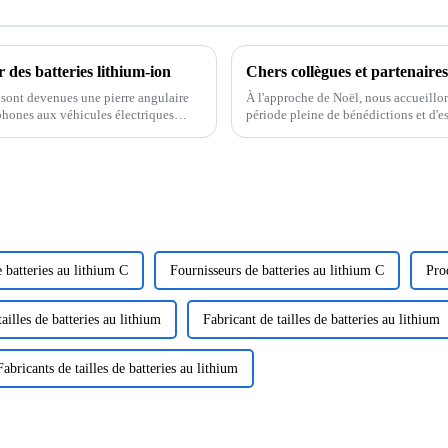
r des batteries lithium-ion
Chers collègues et partenaires
) sont devenues une pierre angulaire
À l'approche de Noël, nous accueillon
phones aux véhicules électriques
période pleine de bénédictions et d'e
avec un cœur reconnaissant. Merci à t
 batteries au lithium C
Fournisseurs de batteries au lithium C
Pro
ailles de batteries au lithium
Fabricant de tailles de batteries au lithium
Fabricants de tailles de batteries au lithium