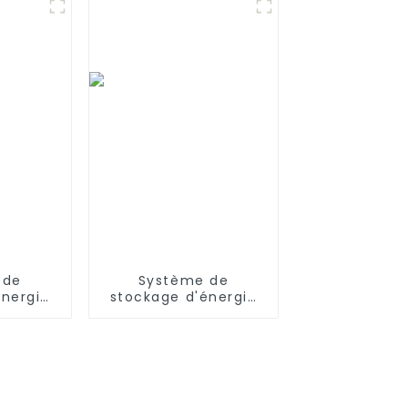
e avec
 mini
pistolet
t
 de
Système de
énergie
stockage d'énergie
lithium-
JIEYO 1mwh 2mwh
yo
3mwh Conteneur
h~1.6MWh
d'alimentation en
triel et
énergie solaire pour
ial
le commerce et
l'industrie