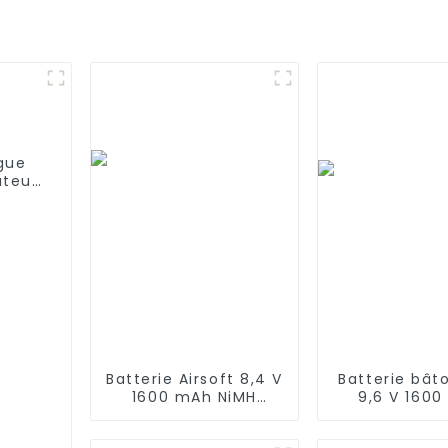
gue
ateur
5 80
Batterie Airsoft 8,4 V
Batterie bât
1600 mAh NiMH
9,6 V 160
Nunchuck avec mini
Batteries d
connecteur Tamiya
bâton ha