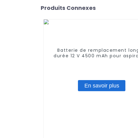
Produits Connexes
Batterie de remplacement lon
durée 12 V 4500 mAh pour aspir
robot Neato D80 D85 D75 70e 7
85
En savoir plus