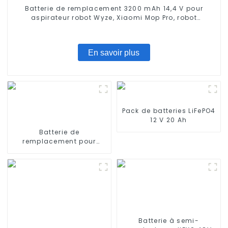
Batterie de remplacement 3200 mAh 14,4 V pour
aspirateur robot Wyze, Xiaomi Mop Pro, robot
serpillière, Conga Series 3290 3390 3490, STYTJ02YM,
Haier JX37, Yunmi MVVC01-G Pro
En savoir plus
Pack de batteries LiFePO4
12 V 20 Ah
Batterie de
remplacement pour
aspirateurs ILIFE V3 V3s,
V4, V5 11,1 V 2600 mAh
Batterie à semi-