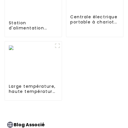
Centrale électrique
portable à chariot
Station
UPS 2688Wh 3000W
d'alimentation
portable UPS 1152
Wh 1200 W pour une
utilisation à
domicile ou à
l'extérieur
Large température,
haute température,
Nimh N 500mah
1.2V, batterie
rechargeable Ni-Mh
pour éclairage de
secours
Blog Associé