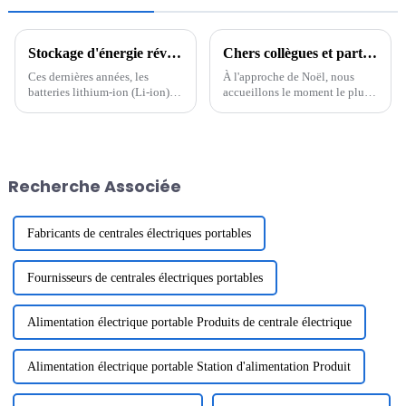
Stockage d'énergie révolutionnaire : l'avenir des batteries lithium-ion
Chers collègues et partenaires
Ces dernières années, les
À l'approche de Noël, nous
batteries lithium-ion (Li-ion)
accueillons le moment le plus
sont devenues une pierre
chaleureux de l'année. En cette
angulaire de la technologie
période pleine de bénédictions
moderne, alimentant tout, des
et d'espoir, nous vous adressons
smartphones aux véhicules
nos vœux les plus sincères avec
électriques (VE). La demande
un cœur reconnaissant. Merci à
Recherche Associée
en batteries efficaces et
tous...
durables...
Fabricants de centrales électriques portables
Fournisseurs de centrales électriques portables
Alimentation électrique portable Produits de centrale électrique
Alimentation électrique portable Station d'alimentation Produit