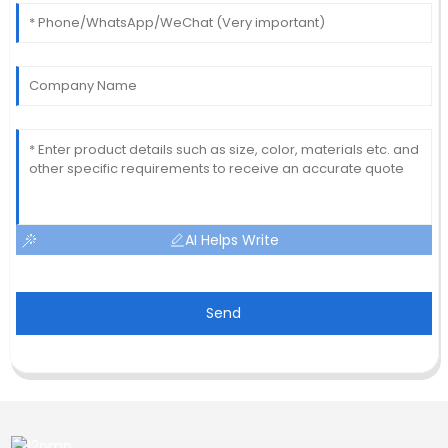
AI Helps Write
Send