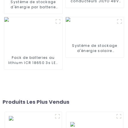
conducteurs JIEYO 48V
Système de stockage
100AH ​​Batterie lifepo4
d'énergie par batterie
montée en rack Stockage
lithium-fer Jieyo
d'énergie solaire
64KWH~200Kwh~1.6MWh à
domestique
usage industriel et
commercial
Système de stockage
d'énergie solaire
domestique empilable
Pack de batteries au
UPS 40 kWh et BESS
lithium ICR 18650 3s LED
RC 6000mAh 3200mAh
4400mAh 5200mAh
7800mAh Batteries Li-ion
11,1v
Produits Les Plus Vendus