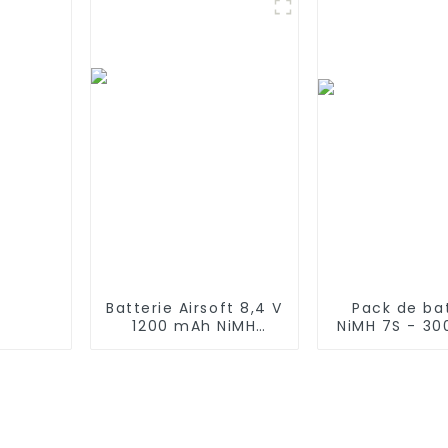
iRobot Roomba 500
Ecovacs DT8
550 580 600 610 620
DT83G, Ec
650 700 770 780 790
Deebot M8
800 870 880
DT87G DN
Batterie Airsoft 8,4 V
Pack de ba
1200 mAh NiMH
NiMH 7S - 3
Batterie Stick
8,4 V - Prise
Batteries haute
7 cellules ave
performance de
silicone
style bâton avec
connect
mini connecteur
Compatible 
Tamiya, batterie de
2WD, 4WD, T