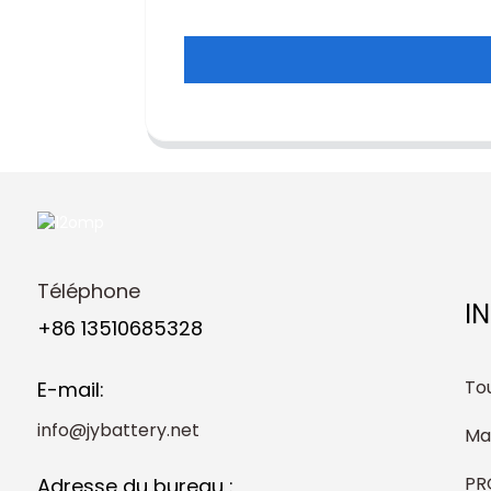
Téléphone
I
+86 13510685328
Tou
E-mail:
info@jybattery.net
Ma
PR
Adresse du bureau :