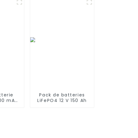
5G DT85
ovacs
0 Pro
650
tterie
Pack de batteries
000 mAh
LiFePO4 12 V 150 Ah
 Deans,
c fil en
 et
eur
Traxxas
ruck &