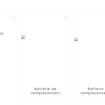
ur
Batterie de
Batterie
remplacement
remplaceme
longue durée 14,4 V
3000mAh 
4500 mAh pour
aspirateur 