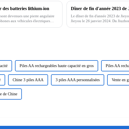
r des batteries lithium-ion
Dîner de fin d'année 2023 de 
) sont devenues une pierre angulaire
Le dîner de fin d'année 2023 de Jieyo
phones aux véhicules électriques
Jieyou le 26 janvier 2024. Du Jiuzhong
prononcé un discours, ...
acité
Piles AA rechargeables haute capacité en gros
Piles AA recha
é
Chine 3 piles AAA
3 piles AAA personnalisées
Vente en g
ue de Chine