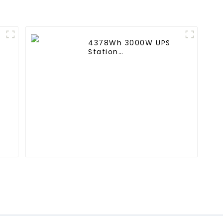
remplacement pour
Buggie
Airsoft AEG
4378Wh 3000W UPS
Station
d'alimentation
portable Alimentation
portable Source
d'alimentation
portable