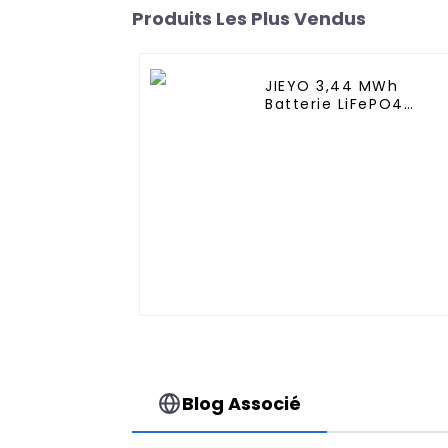
Produits Les Plus Vendus
JIEYO 3,44 MWh
Batterie LiFePO4
haute tension
Conteneur d'énergie
solaire extérieur pour
système hybride hors
réseau
Blog Associé