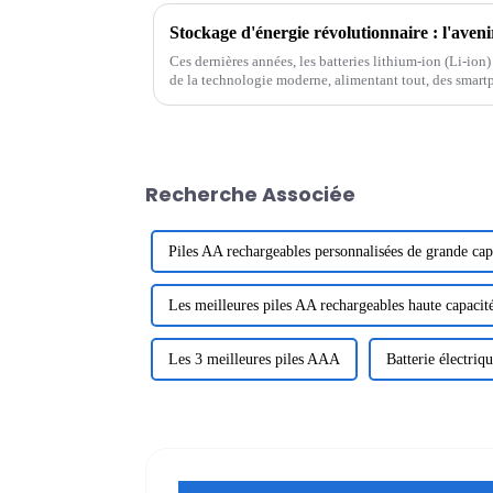
Stockage d'énergie révolutionnaire : l'aveni
Ces dernières années, les batteries lithium-ion (Li-ion
de la technologie moderne, alimentant tout, des smart
(VE). La demande en batteries efficaces et durables...
Recherche Associée
Piles AA rechargeables personnalisées de grande cap
Les meilleures piles AA rechargeables haute capacit
Les 3 meilleures piles AAA
Batterie électriq