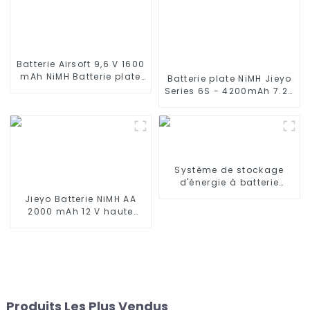
qui utilise des batteries
NIMH
Batterie Airsoft 9,6 V 1600
mAh NiMH Batterie plate
Batterie plate NiMH Jieyo
avec mini connecteur
Series 6S - 4200mAh 7.2V
Tamiya pour Airsoft MP5,
- Fiche Tamiya, fil de
Scar, M249, M240B, M60,
silicone à 6 cellules en
G36, M14, RPK, PKM
nickel-hydrure
métallique compatible
avec camions et buggies
2WD 4WD
Système de stockage
d'énergie à batterie
haute tension de 20 kW
Jieyo Batterie NiMH AA
2000 mAh 12 V haute
température Taille AA Ni-
Mh Batteries
rechargeables pour
lampes frontales
minières
Produits Les Plus Vendus