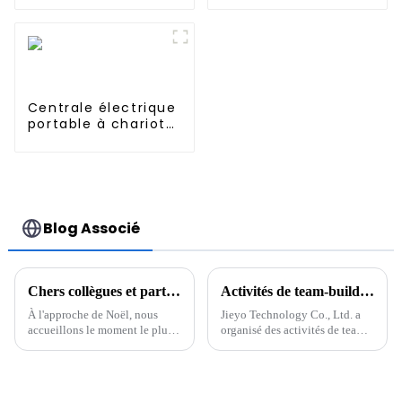
Wh 1200 W pour une
en rack 5,12 kWh
utilisation à
Système d'énergie
domicile ou à
solaire domestique
l'extérieur
Centrale électrique
portable à chariot
UPS 2688Wh 3000W
Blog Associé
Chers collègues et partenaires
Activités de team-building de Jieyo Technology Co., Ltd.
À l'approche de Noël, nous
Jieyo Technology Co., Ltd. a
accueillons le moment le plus
organisé des activités de team-
chaleureux de l'année. En cette
building pour les cadres
période pleine de bénédictions
intermédiaires le 12 janvier
et d'espoir, nous vous adressons
2024. La destination du team-
nos vœux les plus sincères avec
building était Zhonghai