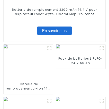
Batterie de remplacement 3200 mAh 14,4 V pour
aspirateur robot Wyze, Xiaomi Mop Pro, robot
serpillière, Conga Series 3290 3390 3490, STYTJ02YM,
Haier JX37, Yunmi MVVC01-G Pro
En savoir plus
Pack de batteries LiFePO4
24 V 50 Ah
Batterie de
remplacement Li-ion 14,4
V 5200 mAh pour iRobot
Roomba série 500 550
580 600 610 620 650 700
770 780 790 800 870 880