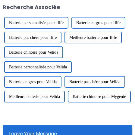
un cœur reconnaissant. Merci à
Tangquan dans la ville de
Recherche Associée
tous...
Huizhou. Le but de ...
Batterie personnalisée pour Ilife
Batterie en gros pour Ilife
Batterie pas chère pour Ilife
Meilleure batterie pour Ilife
Batterie chinoise pour Velida
Batterie personnalisée pour Velida
Batterie en gros pour Velida
Batterie pas chère pour Velida
Meilleure batterie pour Velida
Batterie chinoise pour Mygenie
Leave Your Message