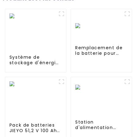
Remplacement de
la batterie pour
Système de
Dyson V10 SV12
stockage d'énergie
JIEYO 1mwh 2mwh
3mwh Conteneur
d'alimentation en
énergie solaire pour
le commerce et
l'industrie
Station
Pack de batteries
d'alimentation
JIEYO 51,2 V 100 Ah
portable UPS 1152
LiFePo4 à montage