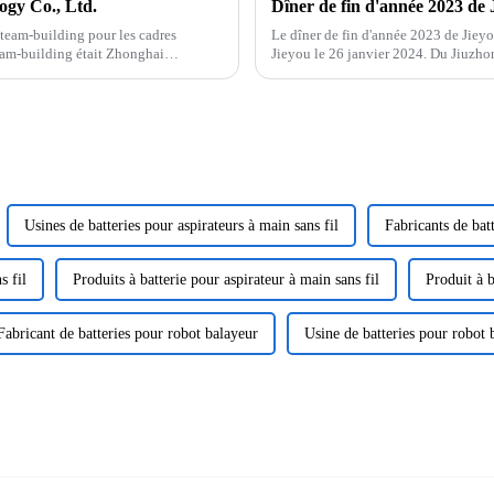
ogy Co., Ltd.
Dîner de fin d'année 2023 de 
 team-building pour les cadres
Le dîner de fin d'année 2023 de Jieyo
team-building était Zhonghai
Jieyou le 26 janvier 2024. Du Jiuzhong
prononcé un discours, ...
Usines de batteries pour aspirateurs à main sans fil
Fabricants de batt
s fil
Produits à batterie pour aspirateur à main sans fil
Produit à b
Fabricant de batteries pour robot balayeur
Usine de batteries pour robot 