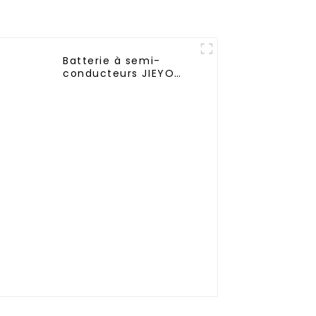
Batterie à semi-
conducteurs JIEYO
48V 100AH ​​Batterie
lifepo4 montée en
rack Stockage
d'énergie solaire
domestique