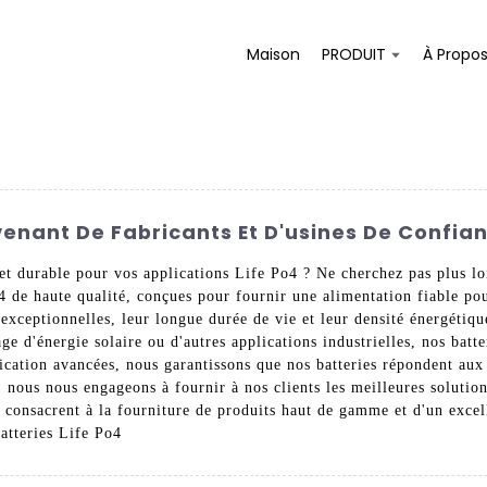
Maison
PRODUIT
À Propo
venant De Fabricants Et D'usines De Confia
 et durable pour vos applications Life Po4 ? Ne cherchez pas plus 
4 de haute qualité, conçues pour fournir une alimentation fiable pou
xceptionnelles, leur longue durée de vie et leur densité énergétiqu
age d'énergie solaire ou d'autres applications industrielles, nos batt
ication avancées, nous garantissons que nos batteries répondent aux
 nous nous engageons à fournir à nos clients les meilleures solution
 consacrent à la fourniture de produits haut de gamme et d'un excell
atteries Life Po4