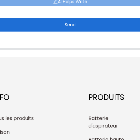
AI Helps Write
Send
NFO
PRODUITS
s les produits
Batterie
d'aspirateur
ison
Batterie haute