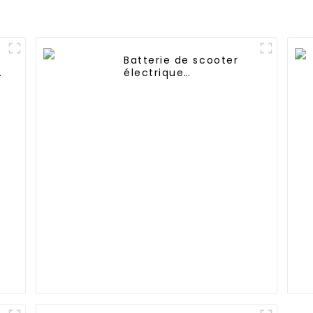
Batterie de scooter
0
électrique
personnalisée 24V
e
36v 48v 60v 72v
-
18650 21700 10Ah 12Ah
20Ah 30Ah 40Ah 50ah
60Ah batterie de vélo
électrique