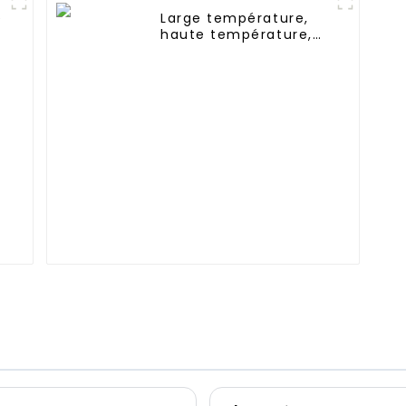
e
Large température,
haute température,
Nimh AAA 600mah
1.2V, batterie
rechargeable Ni-Mh
pour éclairage de
secours