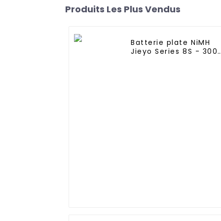
Produits Les Plus Vendus
Batterie plate NiMH
Jieyo Series 8S - 300
mAh 9,6 V - Fiche
Tamiya, fil de silicon
à 8 cellules en nickel
hydrure métallique
compatible avec les
camions et buggies
2WD 4WD