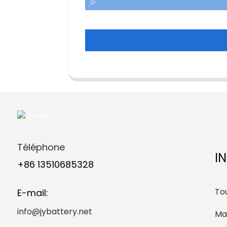
Téléphone
I
+86 13510685328
Tou
E-mail:
info@jybattery.net
Ma