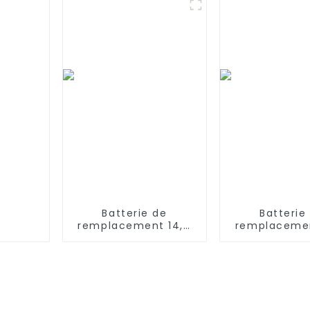
600 700 800
Clean (PRTP
Batterie de
Batterie
remplacement 14,4
remplacemen
V 5 200 mAh
V 3000 mAh
compatible avec
aspirateur 
Ecovacs T5 T8 T9
Ecovacs D
DX65 DX96 X1
X500 X580 KK