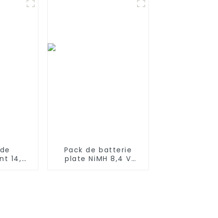
UCRC95)
 de
Pack de batterie
t 14,4
plate NiMH 8,4 V
 pour
avec mini
robot
connecteur Tamiya
eebot
Batterie haute
8 CR120
capacité 1600 mAh
pour pistolets airsoft
MP5