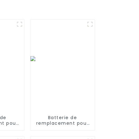
 de
Batterie de
t pour
remplacement pour
urs
iRobot Scooba 330
yle Pure
5800 6000