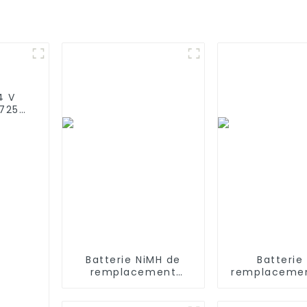
4 V
725,
Batterie NiMH de
Batterie
remplacement
remplacemen
3000mAh 14,4V pour
aspirate
iRobot Roomba 500
intelligents P