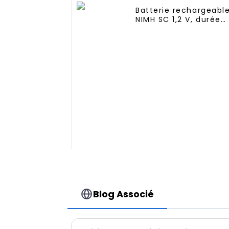
Batterie rechargeabl
NIMH SC 1,2 V, durée
de vie 1 000, 1 500,
2 000, 2 500 fois,
personnalisation en
usine, batterie
rechargeable 3 000
mAh AA/AAA/SC/C/D
Blog Associé