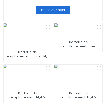
En savoir plus
Batterie de
remplacement pour
iRobot Scooba 330 5800
Batterie de
6000
remplacement Li-ion 14,4
V 1800 mAh pour iRobot
Roomba 960 965 970
980 981
Batterie de
Batterie de
remplacement 14,4 V
remplacement 14,4 V
3000 mAh pour
2600 mAh compatible
aspirateur robot Ecovacs
avec Conga 950 990