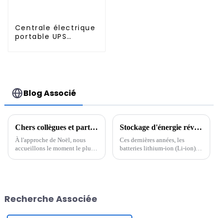
Centrale électrique
portable UPS
5376Wh 5000W et
système de
stockage d'énergie
solaire ESS
Blog Associé
Chers collègues et partenaires
Stockage d'énergie révolutionnaire : l'avenir des batteries lithium-ion
À l'approche de Noël, nous
Ces dernières années, les
accueillons le moment le plus
batteries lithium-ion (Li-ion)
chaleureux de l'année. En cette
sont devenues une pierre
période pleine de bénédictions
angulaire de la technologie
et d'espoir, nous vous adressons
moderne, alimentant tout, des
nos vœux les plus sincères avec
smartphones aux véhicules
un cœur reconnaissant. Merci à
électriques (VE). La demande
Recherche Associée
tous...
en batteries efficaces et
durables...