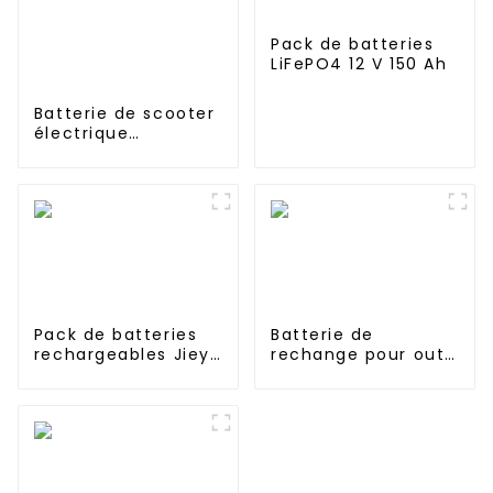
Pack de batteries
LiFePO4 12 V 150 Ah
Batterie de scooter
électrique
personnalisée 24V
36v 48v 60v 72v
18650 21700 10Ah
12Ah 20Ah 30Ah
40Ah 50ah 60Ah
batterie de vélo
électrique
Pack de batteries
Batterie de
rechargeables Jieyo
rechange pour outil
Ni-MH SC 4000 mAh
électrique 18 V 6
12 V haute
000 mAh au lithium
température pour
Lion pour BL1840
lampe solaire
BL1845 BL1850
BL1860