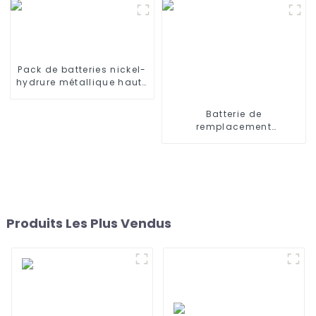
Deebot X500 X580 KK8
1090 1790 190
CR120
Pack de batteries nickel-
hydrure métallique haute
température de taille C
6,0 V 4 000 mAh
Batterie de
remplacement
rechargeable 3,7 V 3200
MAH 3500 mAh 3000 mAh
pour haut-parleur
Bluetooth sans fil
Harman Kardon Onyx
Studio 1/2/3/4
Produits Les Plus Vendus