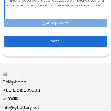
AI Helps Write
Send
Téléphone
+86 13510685328
E-mail:
info@jybattery.net