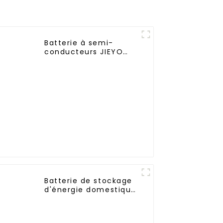
remplacement pour
Airsoft AEG
Batterie à semi-
conducteurs JIEYO
48V 100AH ​​Batterie
lifepo4 montée en
rack Stockage
d'énergie solaire
domestique
Batterie de stockage
d'énergie domestique
UPS 48V 200Ah 10KWH
pour systèmes de
stockage d'énergie