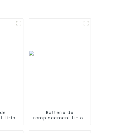
 de
Batterie de
 Li-ion
remplacement Li-ion
0 mAh
14,4 V 1800 mAh pour
 Roomba
iRobot Roomba 960