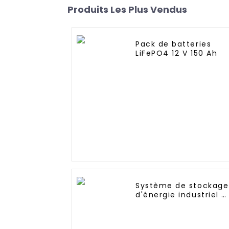
Produits Les Plus Vendus
Pack de batteries
LiFePO4 12 V 150 Ah
Système de stockage
d'énergie industriel e
commercial pour
armoire de batterie
au lithium-fer Jieyo