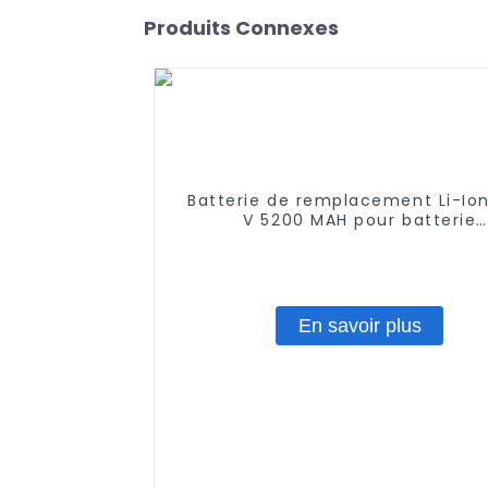
Produits Connexes
Batterie de remplacement Li-Ion
V 5200 MAH pour batterie
d'aspirateur Proscenic M7 M
Pro/Lydsto R1 / Uoni V980 Plus/L
Lr1/ Roidmi Eve Plus/Xiaomi Vio
En savoir plus