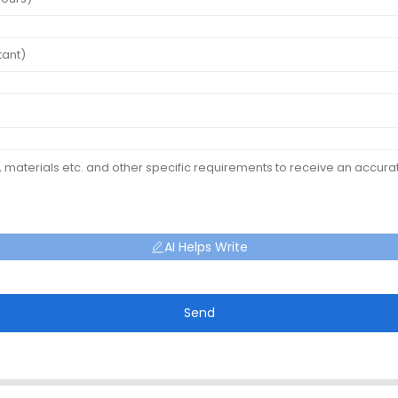
AI Helps Write
Send