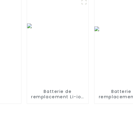
VR102 Redmond RV-
R150, RV-R151
Batterie de
Batterie
remplacement Li-ion
remplacement
14,4 V 5200 mAh
14,4 V 5200 
pour iRobot Roomba
aspirateur ro
série 500 550 580
Robovac L1
600 610 620 650 700
Hybrid 360 
770 780 790 800
X95
870 880 qui utilise