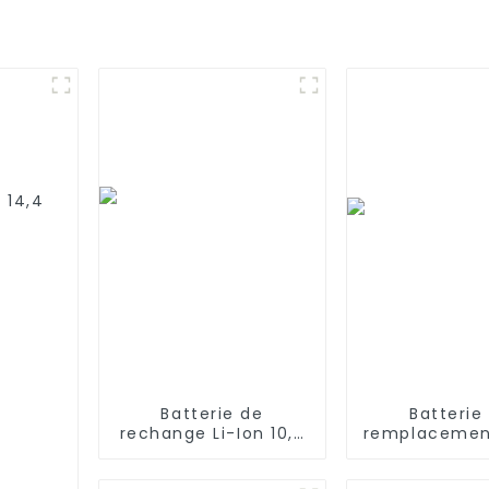
 14,4
8
enovo
mi S9
Batterie de
Batterie
rechange Li-Ion 10,8
remplacement
V 2200 MAH pour
14,4 V 260
aspirateur Velida
pour iRobot