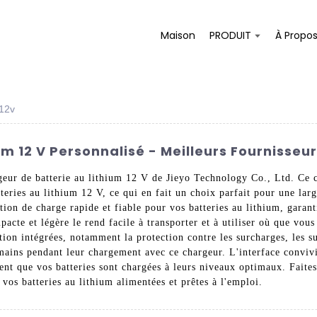
Maison
PRODUIT
À Propo
 12v
m 12 V Personnalisé - Meilleurs Fournisseur
geur de batterie au lithium 12 V de Jieyo Technology Co., Ltd. Ce 
atteries au lithium 12 V, ce qui en fait un choix parfait pour une la
ion de charge rapide et fiable pour vos batteries au lithium, garanti
cte et légère le rend facile à transporter et à utiliser où que vous 
tion intégrées, notamment la protection contre les surcharges, les su
mains pendant leur chargement avec ce chargeur. L'interface convivial
sent que vos batteries sont chargées à leurs niveaux optimaux. Faite
os batteries au lithium alimentées et prêtes à l'emploi.