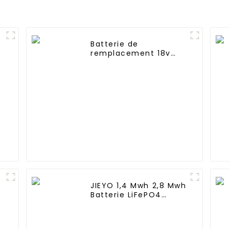
des batteries NIMH
Batterie de
remplacement 18v
2600mAh pour Shark
SV780-N XB780N
SV760 Series
SV780_N_14 SV780N
JIEYO 1,4 Mwh 2,8 Mwh
t
Batterie LiFePO4
haute tension
Conteneur d'énergie
solaire extérieur pour