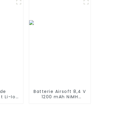
965 970 980 981
 de
Batterie Airsoft 8,4 V
 Li-Ion
1200 mAh NiMH
MAH pour
Batterie Stick
bot Eufy
Batteries haute
0 L70
performance de
S9 X90
style bâton avec
mini connecteur
Tamiya, batterie de