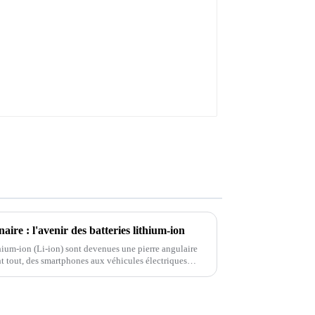
domestique
aire : l'avenir des batteries lithium-ion
thium-ion (Li-ion) sont devenues une pierre angulaire
t tout, des smartphones aux véhicules électriques
s et durables...