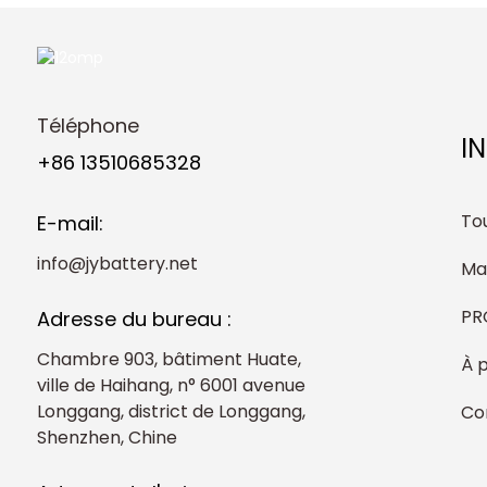
Téléphone
I
+86 13510685328
Tou
E-mail:
info@jybattery.net
Ma
PR
Adresse du bureau :
Chambre 903, bâtiment Huate,
À 
ville de Haihang, n° 6001 avenue
Longgang, district de Longgang,
Co
Shenzhen, Chine