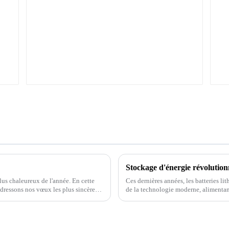
système hybride hors
réseau
Stockage d'énergie révolutionn
us chaleureux de l'année. En cette
Ces dernières années, les batteries li
adressons nos vœux les plus sincères
de la technologie moderne, alimentan
(VE). La demande en batteries efficace