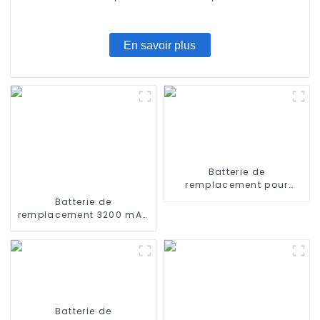
mini connecteur Tamiya, batterie de remplacement
pour Airsoft AEG
En savoir plus
Batterie de
remplacement pour
iRobot Roomba 400,
Batterie de
Roomba 4000, Roomba
remplacement 3200 mAh
4100 Roomba 4210,
14,4 V pour aspirateur
iRobot 4905
robot Wyze, Xiaomi Mop
Pro, robot serpillière,
Conga Series 3290 3390
3490, STYTJ02YM, Haier
JX37, Yunmi MVVC01-G
Pro
Batterie de