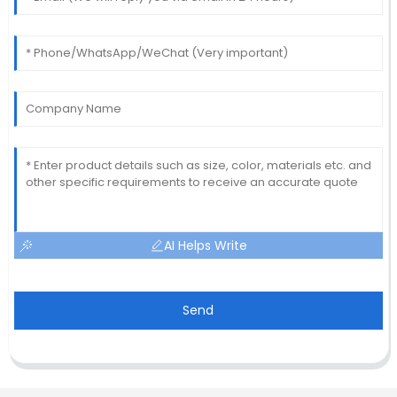
AI Helps Write
Send