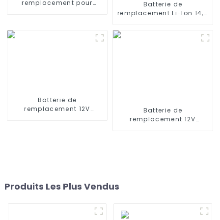
remplacement pour
Batterie de
aspirateurs ILIFE V3 V3s,
remplacement Li-Ion 14,4
V4, V5 11,1 V 2600 mAh
V 5200 MAH pour
aspirateur robot Eufy
Robovac L10 L70 Hybrid
360 S9 X90 X95
Batterie de
remplacement 12V
Batterie de
3000mAh pour aspirateur
remplacement 12V
robot Ecovacs DT85G
3000mAh pour Ecovacs
DT85 DT83G, Ecovacs
Deebot DN78 DW700
Deebot M80 Pro DT87G
Deebot DW700-WR Deebot
DN650
DW701 Deebot DS620
Deebot DC78 H-SC3000P
Produits Les Plus Vendus