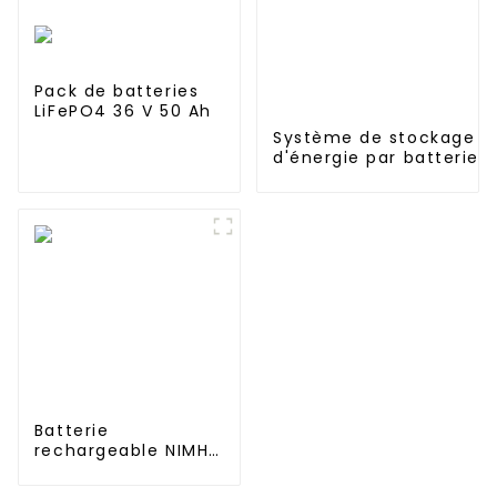
Pack de batteries
LiFePO4 36 V 50 Ah
Système de stockage
d'énergie par batterie
lithium-fer Jieyo
64KWH~200Kwh~1.6MWh
à usage industriel et
commercial
Batterie
rechargeable NIMH
SC 1,2 V, durée de
vie 1 000, 1 500,