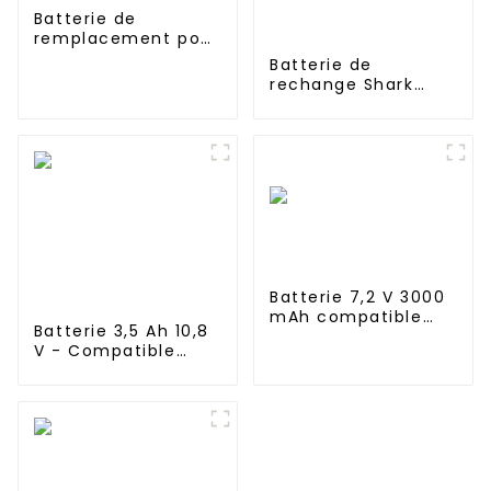
Batterie de
remplacement pour
Dyson V6 2000mAh
Batterie de
21.6V
rechange Shark
RVBAT850 pour
aspirateurs robots
Shark Ion R75, R85,
RV850, S87, AV752,
AV751, RV761,
RV851WV, RV871,
RV1000S, 2600 mAh,
14,4 V
Batterie 7,2 V 3000
mAh compatible
Batterie 3,5 Ah 10,8
avec Euro Pro Shark
V - Compatible
XB1918, V1917, V1950,
avec l'aspirateur
VX3
balai sans fil Shark
Freestyle Navigator
XBT1106N SV1110
SV1106N SV1110N
SV11O6N SV116N