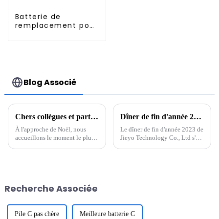
Batterie de
remplacement pour
Xiaomi Roborock
S50 S51 S55 S5 14,8
V 5 200 mAh
Blog Associé
Chers collègues et partenaires
Dîner de fin d'année 2023 de Jieyo Technology Co., Ltd.
À l'approche de Noël, nous
Le dîner de fin d'année 2023 de
accueillons le moment le plus
Jieyo Technology Co., Ltd s'est
chaleureux de l'année. En cette
tenu dans la cour de l'usine
période pleine de bénédictions
Jieyou le 26 janvier 2024. Du
et d'espoir, nous vous adressons
Jiuzhong, président et directeur
nos vœux les plus sincères avec
général de la société, a
un cœur reconnaissant. Merci à
prononcé un discours, ...
Recherche Associée
tous...
Pile C pas chère
Meilleure batterie C