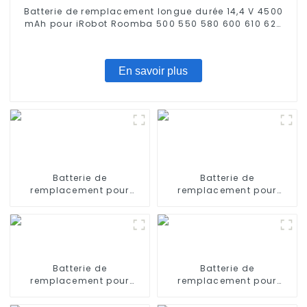
Batterie de remplacement longue durée 14,4 V 4500
mAh pour iRobot Roomba 500 550 580 600 610 620
650 700 770 780 790 800 870 880
En savoir plus
Batterie de
Batterie de
remplacement pour
remplacement pour
aspirateurs ILIFE V3 V3s,
aspirateurs ILIFE V3s Pro,
V4, V5 11,1 V 2600 mAh
V5s Pro, V8s 14,8 V 2600
mAh
Batterie de
Batterie de
remplacement pour
remplacement pour
iRobot Braava 380Mint
iRobot Scooba 330 5800
5200
6000