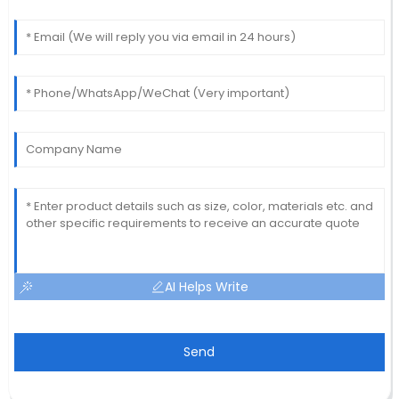
AI Helps Write
Send