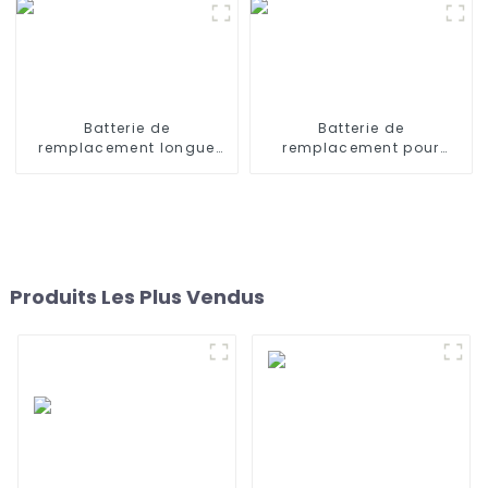
Batterie de
Batterie de
remplacement longue
remplacement pour
durée 12 V 4500 mAh
iRobot Roomba 400,
pour aspirateur robot
Roomba 4000, Roomba
Neato D80 D85 D75 70e
4100 Roomba 4210,
75 80 85
iRobot 4905
Produits Les Plus Vendus