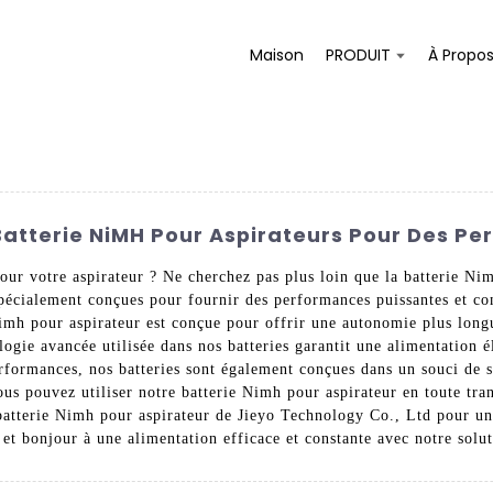
Maison
PRODUIT
À Propo
Batterie NiMH Pour Aspirateurs Pour Des P
pour votre aspirateur ? Ne cherchez pas plus loin que la batterie N
pécialement conçues pour fournir des performances puissantes et con
e Nimh pour aspirateur est conçue pour offrir une autonomie plus lon
ogie avancée utilisée dans nos batteries garantit une alimentation éle
erformances, nos batteries sont également conçues dans un souci de sé
ous pouvez utiliser notre batterie Nimh pour aspirateur en toute tran
batterie Nimh pour aspirateur de Jieyo Technology Co., Ltd pour une
et bonjour à une alimentation efficace et constante avec notre solut