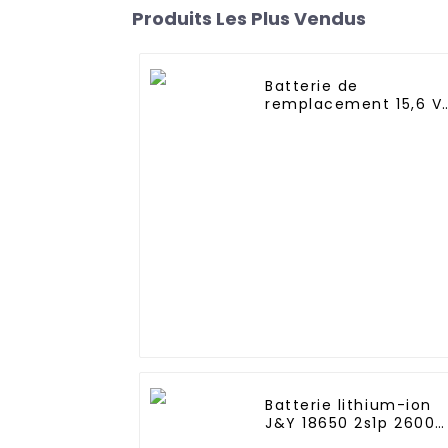
Produits Les Plus Vendus
Batterie de
remplacement 15,6 V
1800 mAh pour
aspirateur à main
sans fil pour animaux
de compagnie Shark
SV75N SV75_N
SV75Z_N SV75C_N
Batterie lithium-ion
J&Y 18650 2s1p 2600
mAh 7,4 V pour