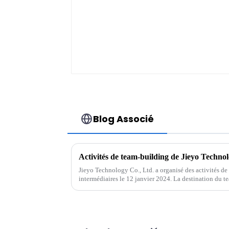
produits
électroniques
Certificat CB UN38.3
Blog Associé
Activités de team-building de Jieyo Technol
Jieyo Technology Co., Ltd. a organisé des activités de
intermédiaires le 12 janvier 2024. La destination du 
Tangquan dans la ville de Huizhou. Le but de ...