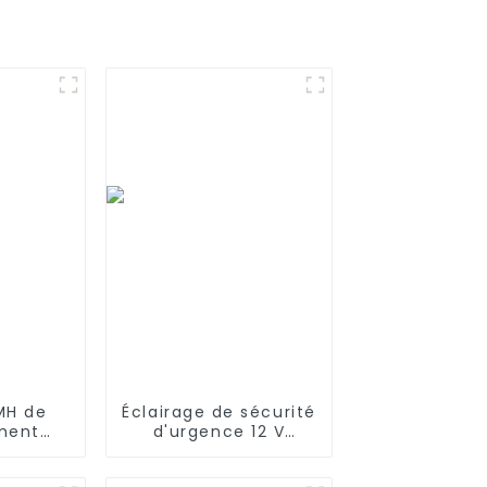
MH de
Éclairage de sécurité
ment
d'urgence 12 V
4V pour
SC2800 mAh NiMH
ba 500
haute température