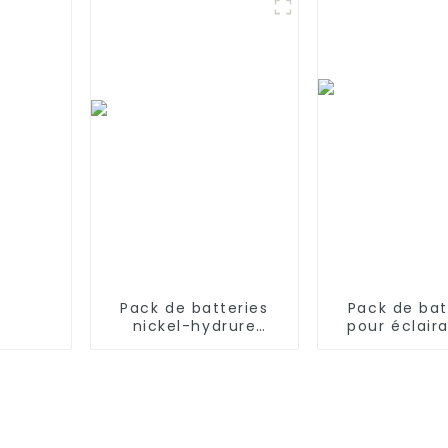
fil Euro Pro Shark
600 700 
X1725QN, V1700Z, VX1,
VAC-V1930, V1930,
X8905
Pack de batteries
Pack de bat
nickel-hydrure
pour éclair
métallique haute
secours 12 
température de
mAh NiMH 
taille C 6,0 V 4 000
température 
mAh
éclairage de
éclairag
sécurit