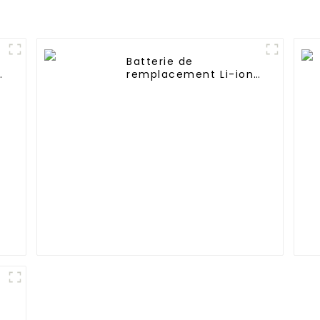
Batterie de
remplacement Li-ion
14,4 V 1800 mAh pour
iRobot Roomba 960
965 970 980 981