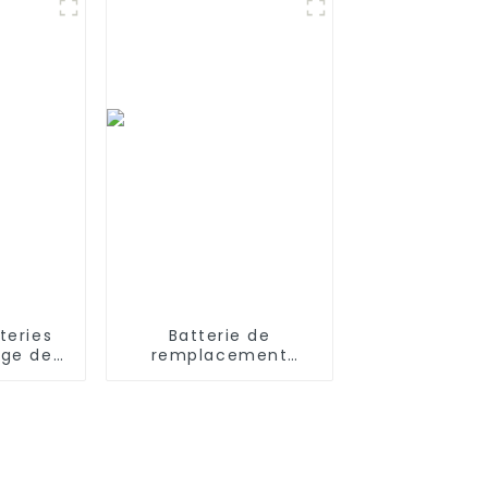
800
taille C
teries
Batterie de
age de
remplacement
V 4 000
3400mAh 14,4V pour
haute
aspirateur robot
taille C
Xiaomi Mijia 1C
 secours
STYTJ01ZHM 14,4V Li-
e de
ion
é