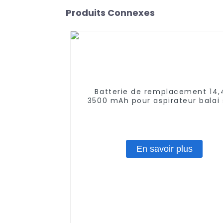
Produits Connexes
Batterie de remplacement 14,
3500 mAh pour aspirateur balai
fil Shark XBT1106 SV1106 SV111
Freestyle Navigator XB1100 SV1
SV1107 Batterie Ni-MH
En savoir plus