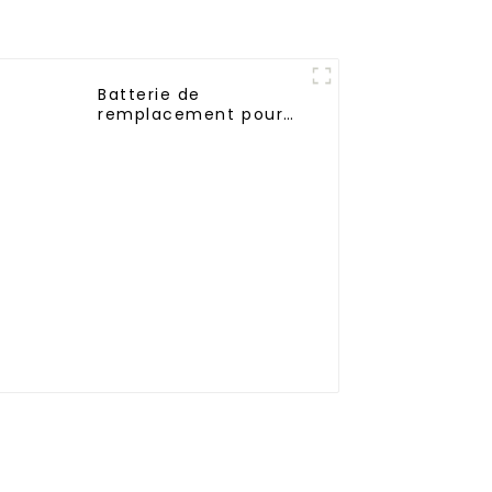
Batterie de
remplacement pour
iRobot Roomba 400,
Roomba 4000,
Roomba 4100 Roomba
4210, iRobot 4905