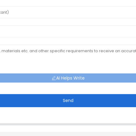
AI Helps Write
Send