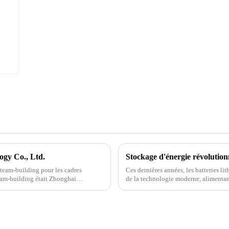
ogy Co., Ltd.
Stockage d'énergie révolutionn
 team-building pour les cadres
Ces dernières années, les batteries li
team-building était Zhonghai
de la technologie moderne, alimentan
(VE). La demande en batteries efficace