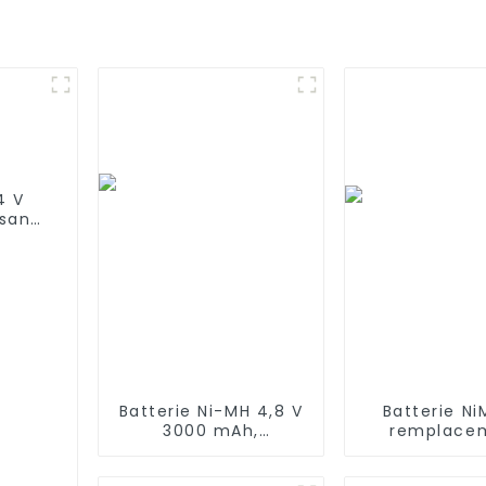
4 V
 sans
2
100
Batterie Ni-MH 4,8 V
Batterie Ni
3000 mAh,
remplace
remplacement pour
3000mAh 14,
aspirateur balai sans
iRobot Room