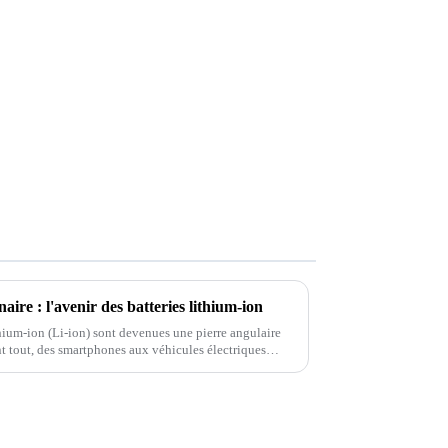
aire : l'avenir des batteries lithium-ion
thium-ion (Li-ion) sont devenues une pierre angulaire
t tout, des smartphones aux véhicules électriques
s et durables...