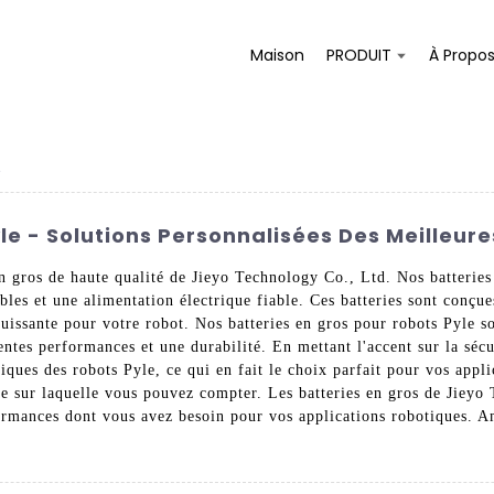
Maison
PRODUIT
À Propo
e
le - Solutions Personnalisées Des Meilleure
n gros de haute qualité de Jieyo Technology Co., Ltd. Nos batteries
les et une alimentation électrique fiable. Ces batteries sont conçues
puissante pour votre robot. Nos batteries en gros pour robots Pyle so
ntes performances et une durabilité. En mettant l'accent sur la sécur
ques des robots Pyle, ce qui en fait le choix parfait pour vos appli
ie sur laquelle vous pouvez compter. Les batteries en gros de Jieyo
rformances dont vous avez besoin pour vos applications robotiques. A