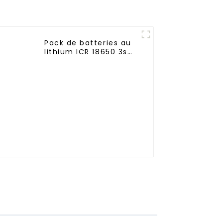
Pack de batteries au
lithium ICR 18650 3s
LED RC 6000mAh
3200mAh 4400mAh
5200mAh 7800mAh
Batteries Li-ion 11,1v