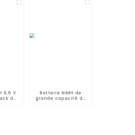
robots
performance de
ot 500,
style bâton avec
 Deebot
mini connecteur
Tamiya, batterie de
remplacement pour
Airsoft AEG
H 9,6 V
Batterie NiMH de
ack de
grande capacité de
A
type F 24 V 40 Ah
es pour
pour lampadaire
char RC
solaire
sé RC