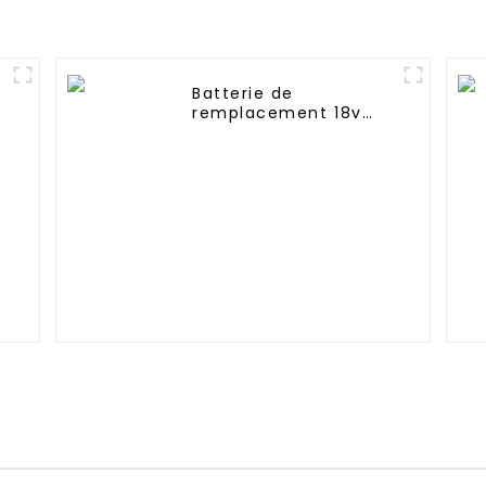
Batterie de
remplacement 18v
2600mAh pour Shark
SV780-N XB780N
SV760 Series
SV780_N_14 SV780N