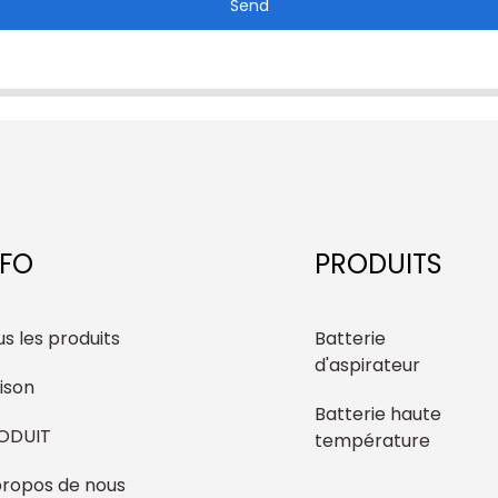
Send
NFO
PRODUITS
s les produits
Batterie
d'aspirateur
ison
Batterie haute
ODUIT
température
propos de nous