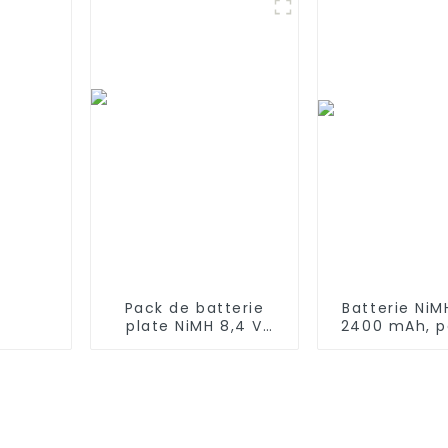
RV720, RV700
aspirateurs 
Ecovacs Deeb
Deebot M82,
CR130
Pack de batterie
Batterie NiM
plate NiMH 8,4 V
2400 mAh, p
avec mini
piles A
connecteur Tamiya
rechargeabl
Batterie haute
camion RC, 
capacité 1600 mAh
et cuiras
pour pistolets airsoft
MP5