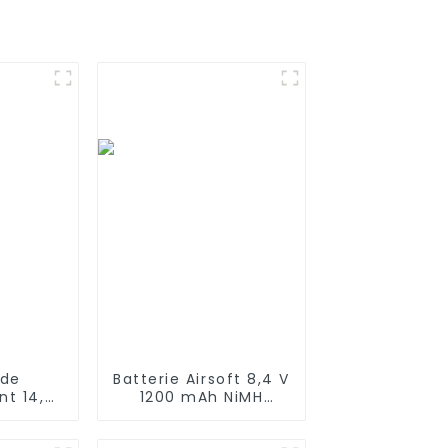
 de
Batterie Airsoft 8,4 V
t 14,4
1200 mAh NiMH
mAh
Batterie Stick
vec les
Batteries haute