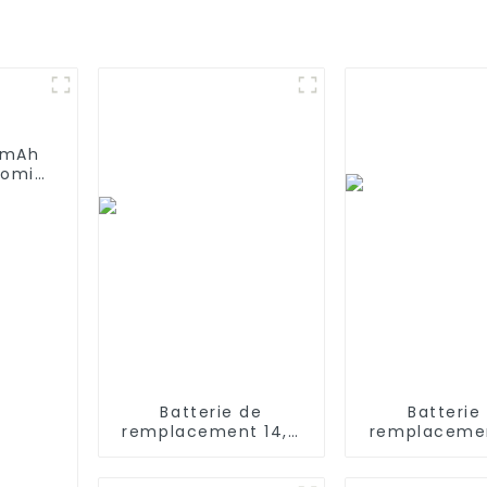
0mAh
aomi
C
Batterie de
Batterie
remplacement 14,4
remplacemen
V 2600 mAh pour
V 2800 
Shark RV750, RV725,
compatible a