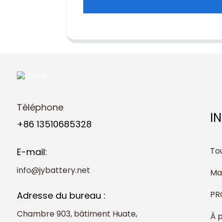
Téléphone
I
+86 13510685328
Tou
E-mail:
info@jybattery.net
Ma
PR
Adresse du bureau :
Chambre 903, bâtiment Huate,
À 