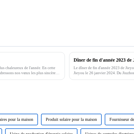
camions et buggies
Studio 1/2
2WD 4WD
Dîner de fin d'année 2023 de 
us chaleureux de l'année. En cette
Le dîner de fin d'année 2023 de Jieyo
adressons nos vœux les plus sincères
Jieyou le 26 janvier 2024. Du Jiuzhong
prononcé un discours, ...
aires pour la maison
Produit solaire pour la maison
Fournisseur de