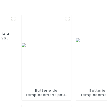
 14,4
 960
Batterie de
Batterie
remplacement pour
remplacemen
aspirateurs ILIFE V3
V 2800 
V3s, V4, V5 11,1 V
compatible a