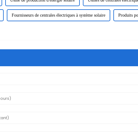
Usine de production d'énergie solaire
Usines de centrales électriqu
Fournisseurs de centrales électriques à système solaire
Produits po