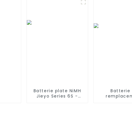
2600 mAh
aspirateurs 
Ecovacs Deeb
Deebot M82,
CR130
Batterie plate NiMH
Batterie
Jieyo Series 6S -
remplace
4200mAh 7.2V -
rechargeabl
Fiche Tamiya, fil de
3200 MAH 35
silicone à 6 cellules
3000 mAh 
en nickel-hydrure
haut-par
métallique
Bluetooth sa
compatible avec
Harman Kard