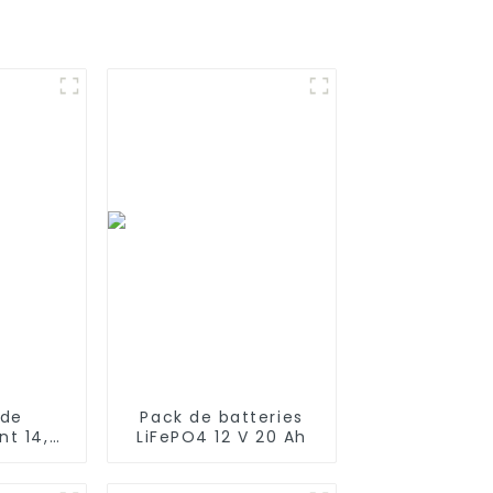
 de
Pack de batteries
t 14,4
LiFePO4 12 V 20 Ah
mAh
vec les