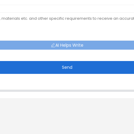
AI Helps Write
Send