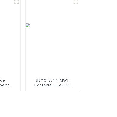
robots
ot 500,
 Deebot
 de
JIEYO 3,44 MWh
ment
Batterie LiFePO4
e 3,7 V
haute tension
00 mAh
Conteneur d'énergie
pour
solaire extérieur
leur
pour système
ns fil
hybride hors réseau
on Onyx