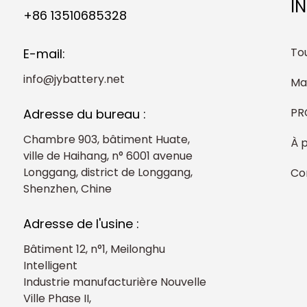
I
+86 13510685328
Tou
E-mail:
info@jybattery.net
Ma
PR
Adresse du bureau :
Chambre 903, bâtiment Huate,
À 
ville de Haihang, n° 6001 avenue
Longgang, district de Longgang,
Co
Shenzhen, Chine
Adresse de l'usine :
Bâtiment 12, n°1, Meilonghu
Intelligent
Industrie manufacturière Nouvelle
Ville Phase II,