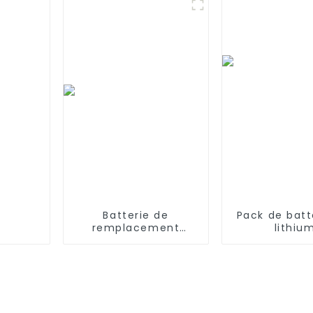
Freestyle Navigator
965 970 98
XBT1106N SV1110
SV1106N SV1110N
SV11O6N SV116N
Batterie de
Pack de batt
remplacement
lithiu
Dyson V6 2000mAh
supplémentai
21.6V
mise à nive
1S PRO 36 V 
Accessoire
scooter éle
Xiaomi M36