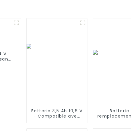
4 V
 sans
2
100
Batterie 3,5 Ah 10,8 V
Batterie
- Compatible avec
remplacement
l'aspirateur balai
14,4 V 1800 
sans fil Shark
iRobot Room