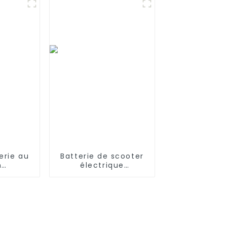
0 981
Ecovacs Deebot
Ozmo 900, 901,
Deebot N8, N8 Pro
erie au
Batterie de scooter
m
électrique
re pour
personnalisée 12v
au M365
24V 36v 48v 60v 72v
9,0 Ah
18650 21700 10Ah
s pour
12Ah 20Ah 30Ah 40Ah
ctrique
50ah 60Ah 1000w
5 Pro2