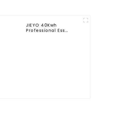
ion
taire
JIEYO 40Kwh
Professional Ess
Container système de
stockage d'énergie
Bess conteneur ess
hors réseau pour le
commerce et
l'industrie