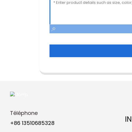
Téléphone
I
+86 13510685328