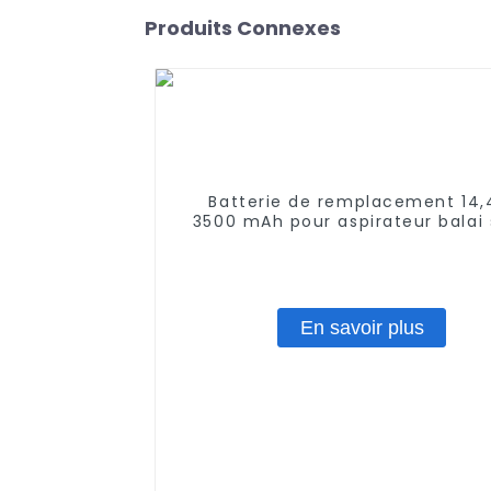
Produits Connexes
Batterie de remplacement 14,
3500 mAh pour aspirateur balai
fil Shark XBT1106 SV1106 SV111
Freestyle Navigator XB1100 SV1
SV1107 Batterie Ni-MH
En savoir plus