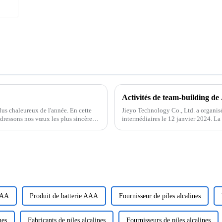
Activités de team-building de
us chaleureux de l'année. En cette
Jieyo Technology Co., Ltd. a organisé
adressons nos vœux les plus sincères
intermédiaires le 12 janvier 2024. L
Tangquan dans la ville de Huizhou. Le
AAA
Produit de batterie AAA
Fournisseur de piles alcalines
nes
Fabricants de piles alcalines
Fournisseurs de piles alcalines