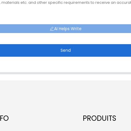
AI Helps Write
Send
NFO
PRODUITS