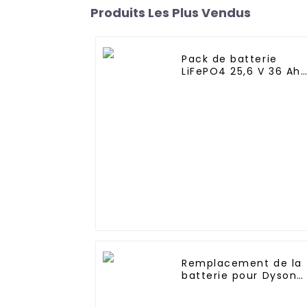
Produits Les Plus Vendus
Pack de batterie
LiFePO4 25,6 V 36 Ah
pour lampadaire
solaire, lampe solaire
de jardin, lampe
solaire de pelouse
Remplacement de la
batterie pour Dyson
V10 SV12