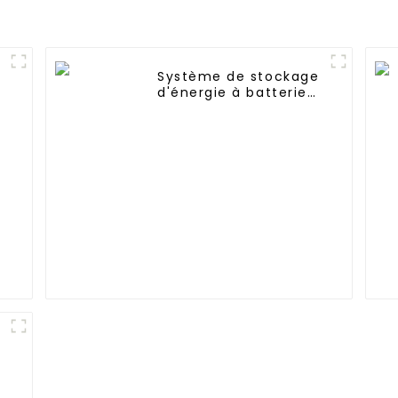
Réparat
supplémen
Système de stockage
d'énergie à batterie
haute tension de 60
kW