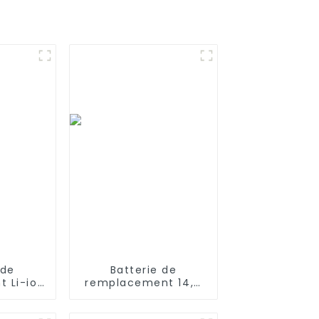
 de
Batterie de
 Li-ion
remplacement 14,4
mAh pour
V 3200 mAh pour
ba 960
aspirateur robot