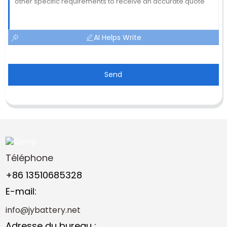
AI Helps Write
Send
Téléphone
+86 13510685328
E-mail:
info@jybattery.net
Adresse du bureau :