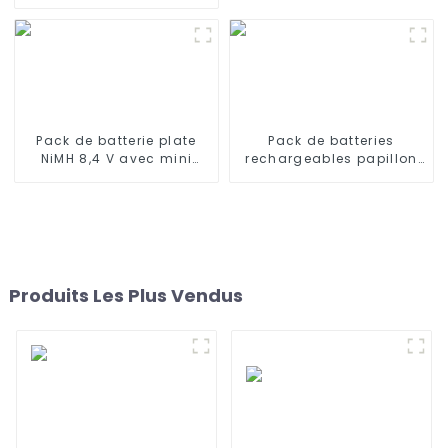
4 000 mAh NiMH haute
température taille C
éclairage de secours
éclairage de sécurité
Pack de batterie plate
Pack de batteries
NiMH 8,4 V avec mini
rechargeables papillon
connecteur Tamiya
9,6 V NiMH 1600 mAh
Batterie haute capacité
avec mini connecteur
1600 mAh pour pistolets
Tamiya pour AEG
airsoft MP5
Produits Les Plus Vendus