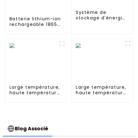
Système de
stockage d'énergie
Batterie lithium-ion
domestique
rechargeable 18650
empilable à
3S5P 11,1 V 12 V 10 Ah
batterie haute
15 Ah 20 Ah
tension 204 V 50 Ah
Personnalisez le
10 kWh
pack de batteries
LI-ion pour les
appareils solaires
Large température,
Large température,
haute température,
haute température,
Nimh AAA 600mah
Nimh N 500mah
1.2V, batterie
1.2V, batterie
rechargeable Ni-Mh
rechargeable Ni-Mh
pour éclairage de
pour éclairage de
secours
secours
Blog Associé