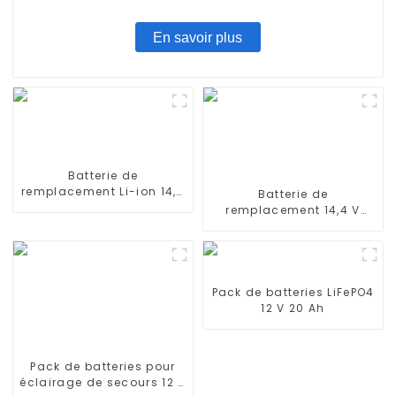
En savoir plus
Batterie de
remplacement Li-ion 14,4
Batterie de
V 2600 mAh pour iRobot
remplacement 14,4 V
Roomba
2600 mAh compatible
avec Ecovacs Deebot
N79S, 500, N79, DN622
Pack de batteries LiFePO4
12 V 20 Ah
Pack de batteries pour
éclairage de secours 12 V