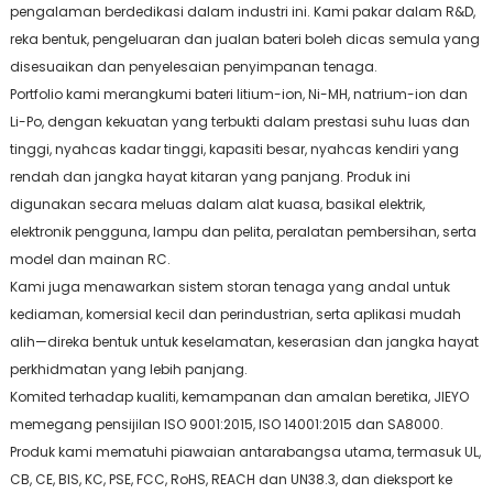
pengalaman berdedikasi dalam industri ini. Kami pakar dalam R&D,
reka bentuk, pengeluaran dan jualan bateri boleh dicas semula yang
disesuaikan dan penyelesaian penyimpanan tenaga.
Portfolio kami merangkumi bateri litium-ion, Ni-MH, natrium-ion dan
Li-Po, dengan kekuatan yang terbukti dalam prestasi suhu luas dan
tinggi, nyahcas kadar tinggi, kapasiti besar, nyahcas kendiri yang
rendah dan jangka hayat kitaran yang panjang. Produk ini
digunakan secara meluas dalam alat kuasa, basikal elektrik,
elektronik pengguna, lampu dan pelita, peralatan pembersihan, serta
model dan mainan RC.
Kami juga menawarkan sistem storan tenaga yang andal untuk
kediaman, komersial kecil dan perindustrian, serta aplikasi mudah
alih—direka bentuk untuk keselamatan, keserasian dan jangka hayat
perkhidmatan yang lebih panjang.
Komited terhadap kualiti, kemampanan dan amalan beretika, JIEYO
memegang pensijilan ISO 9001:2015, ISO 14001:2015 dan SA8000.
Produk kami mematuhi piawaian antarabangsa utama, termasuk UL,
CB, CE, BIS, KC, PSE, FCC, RoHS, REACH dan UN38.3, dan dieksport ke