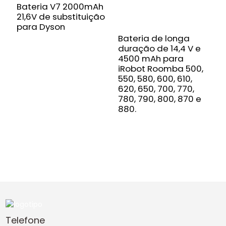
Bateria V7 2000mAh
21,6V de substituição
para Dyson
Bateria de longa
duração de 14,4 V e
B
4500 mAh para
6
iRobot Roomba 500,
d
550, 580, 600, 610,
d
620, 650, 700, 770,
c
780, 790, 800, 870 e
l
880.
c
i
Telefone