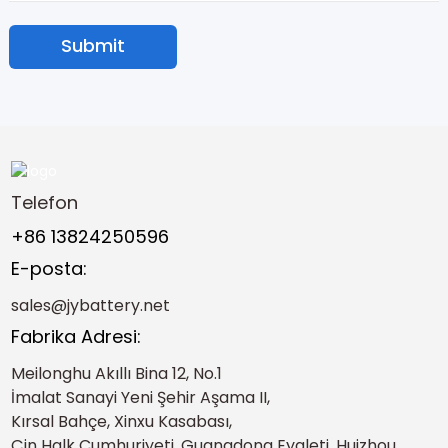
Submit
Telefon
+86 13824250596
E-posta:
sales@jybattery.net
Fabrika Adresi:
Meilonghu Akıllı Bina 12, No.1
İmalat Sanayi Yeni Şehir Aşama II,
Kırsal Bahçe, Xinxu Kasabası,
Çin Halk Cumhuriyeti, Guangdong Eyaleti, Huizhou