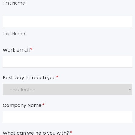
First Name
Last Name
Work email
*
Best way to reach you
*
Company Name
*
What can we help you with?
*