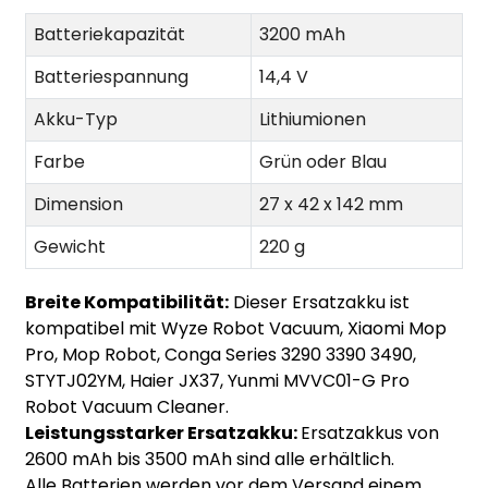
Batteriekapazität
3200 mAh
Batteriespannung
14,4 V
Akku-Typ
Lithiumionen
Farbe
Grün oder Blau
Dimension
27 x 42 x 142 mm
Gewicht
220 g
Breite Kompatibilität:
Dieser Ersatzakku ist
kompatibel mit Wyze Robot Vacuum, Xiaomi Mop
Pro, Mop Robot, Conga Series 3290 3390 3490,
STYTJ02YM, Haier JX37, Yunmi MVVC01-G Pro
Robot Vacuum Cleaner.
Leistungsstarker Ersatzakku:
Ersatzakkus von
2600 mAh bis 3500 mAh sind alle erhältlich.
Alle Batterien werden vor dem Versand einem