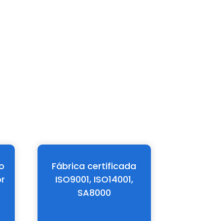
es de baterías recargables.
o
Fábrica certificada
Admite
or
ISO9001, ISO14001,
integra
SA8000
inves
fabr
paquetes