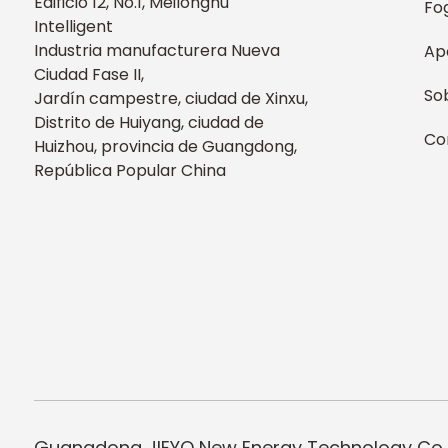
Edificio 12, No.1, Meilonghu
Fo
Intelligent
Industria manufacturera Nueva
Ap
Ciudad Fase II,
So
Jardín campestre, ciudad de Xinxu,
Distrito de Huiyang, ciudad de
Co
Huizhou, provincia de Guangdong,
República Popular China
Guangdong JIEYO New Energy Technology Co.