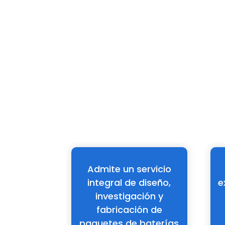
Admite un servicio integra
tificada
Admite un servicio
O14001,
integral de diseño,
e
00
investigación y
fabricación de
paquetes de baterías