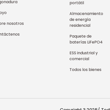
gonadura
portátil
oyo
Almacenamiento
de energía
bre nosotros
residencial
ntáctenos
Paquete de
baterías LiFePO4
ESS industrial y
comercial
Todos los bienes
,
Copyright ? 2025/ Tod