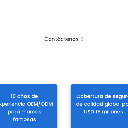
SOCIO
l de diseño, investigación y fabricación de paquet
Contáctenos
10 años de
Cobertura de segur
xperiencia OEM/ODM
de calidad global p
para marcas
USD 16 millones
famosas