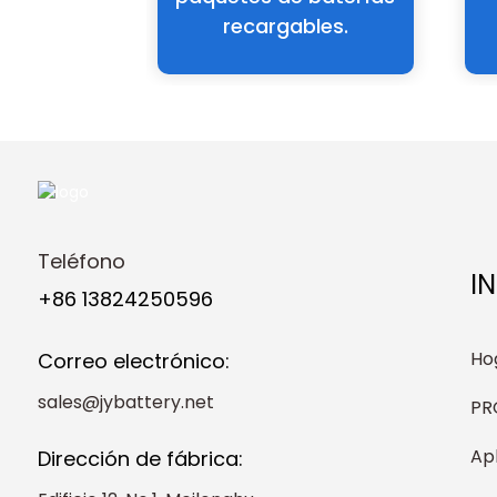
recargables.
Teléfono
I
+86 13824250596
Ho
Correo electrónico:
sales@jybattery.net
PR
Ap
Dirección de fábrica: